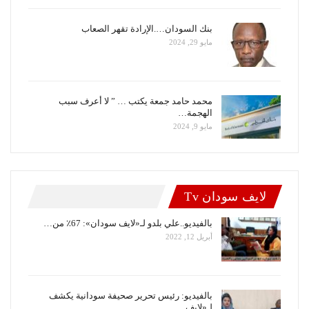
بنك السودان….الإرادة تقهر الصعاب
مايو 29, 2024
محمد حامد جمعة يكتب … ” لا أعرف سبب
الهجمة…
مايو 9, 2024
لايف سودان Tv
بالفيديو..علي بلدو لـ«لايف سودان»: 67٪ من…
أبريل 12, 2022
بالفيديو: رئيس تحرير صحيفة سودانية يكشف
لـ«لايف…