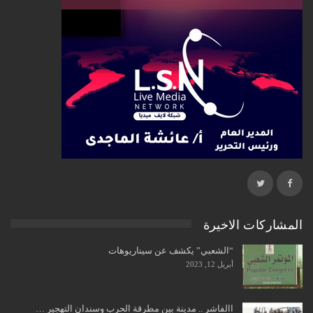
المشاركات الاخيرة
“الشعبي” يكشف عن سيناريوهات
أبريل 12, 2023
االفاشر .. مدينة بين مطرقة الحرب وسندان التهجير …