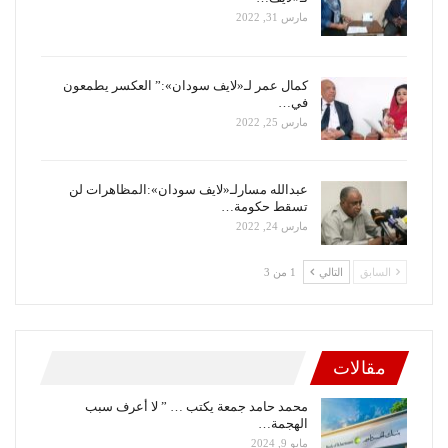
مارس 31, 2022
كمال عمر لـ«لايف سودان»:” العكسر يطمعون
في…
مارس 25, 2022
عبدالله مسارلـ«لايف سودان»:المظاهرات لن
تسقط حكومة…
مارس 24, 2022
السابق
التالي
1 من 3
مقالات
محمد حامد جمعة يكتب … ” لا أعرف سبب
الهجمة…
مايو 9, 2024