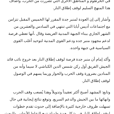
في الخرطوم و المناطق الأخرى التي تضررت من الحرب، وأضاف
هذا المنهج السليم لوقف إطلاق النار.
وأشار إلى إن العودة لمنبر جدة المقرر لها الخميس المقبل تتزامن
مع اجتماعات أديس أبابا التي تنتهي في السادس والعشرين من
الشهر الجاري ببناء الجبهة المدنية العريضة وقال ،أنها تعطي فرصة
لدعم مجهود منبر جده ودعم القوى المدنية لتوحيد أغلب القوى
السياسية في جبهة واحده.
وأكد إمام أن منبر جدة فرصة لوقف إطلاق النار بعد خروج نائب قائد
الجيش الفريق أول ركن شمس الدين الكباشي لا سيما وأنه من
المنادين بضرورة وقف الحرب والحوار وربما يسهم في الوصول
لوقف إطلاق النار.
وتابع: المشهد أصبح أكثر تعقيداً وتدويلاً وهذا يُصعب وقف الحرب
وانهائها ما بين الجيش والدعم السريع. وتوقع نتائج إيجابية في حال
تسهلت ظروف خارجية كثيرة بالإضافة إلى حدوث تقدم خطوات
لوقف إطلاق النار في شكل هدنة طويلة تتيح التقاط الأنفاس والبحث