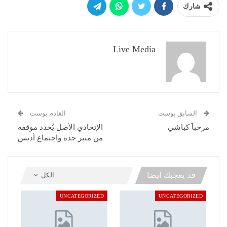
شارك
Live Media
السابق بوست
القادم بوست
مرحباََ كباشي
الإتحادي الأصل يُحدد موقفه
من منبر جده واجتماع أديس
قد يعجبك ايضا
الكل
UNCATEGORIZED
UNCATEGORIZED