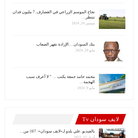
نجاح الموسم الزراعي في القضارف..7 مليون فدان
تنتظر…
سبتمبر 10, 2024
بنك السودان….الإرادة تقهر الصعاب
مايو 29, 2024
محمد حامد جمعة يكتب … ” لا أعرف سبب
الهجمة…
مايو 9, 2024
لايف سودان Tv
بالفيديو..علي بلدو لـ«لايف سودان»: 67٪ من…
أبريل 12, 2022