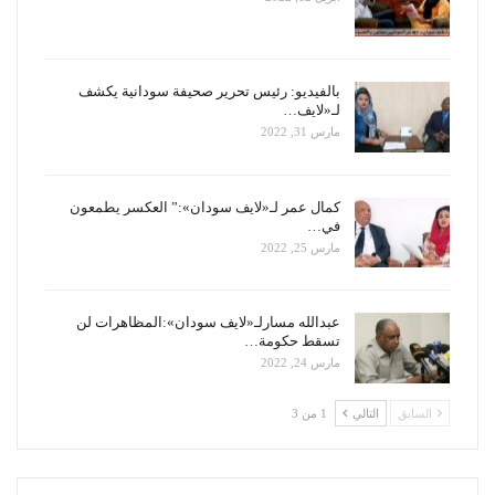
بالفيديو: رئيس تحرير صحيفة سودانية يكشف
لـ«لايف…
مارس 31, 2022
كمال عمر لـ«لايف سودان»:” العكسر يطمعون
في…
مارس 25, 2022
عبدالله مسارلـ«لايف سودان»:المظاهرات لن
تسقط حكومة…
مارس 24, 2022
السابق
التالي
1 من 3