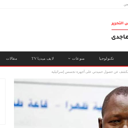
حن
تكنولوجيا
منوعات
لايف ميديا TV
مقالات
ية يكشف عن حصول حميدتي على أجهزة تجسس إسرائيلية