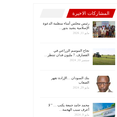
المشاركات الاخيرة
رئيس مجلس أمناء منظمة الدعوة
الإسلامية يشيد بدور…
مايو 11, 2026
نجاح الموسم الزراعي في
القضارف..7 مليون فدان تنتظر…
سبتمبر 10, 2024
بنك السودان….الإرادة تقهر
الصعاب
مايو 29, 2024
محمد حامد جمعة يكتب … ” لا
أعرف سبب الهجمة…
مايو 9, 2024