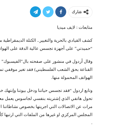
شارك
متابعات : لايف ميديا
كشف القيادي بالحرية والتغيير.. الكتلة الديمقراطية
“حميدتي” على أجهزة تجسس عالية الدقة على الهوات
وقال أردول في منشور على صفحته بال”الفيسبوك” بعد
القناعة بحق الشعب الفلسطيني) فقد تغير موقفي تم
الهواتف المحمولة منها.
وتابع اردول “فقد تجسس حياتنا ودخل بيوتنا وإنتهك خ
تحول هاتفي الذي إشتريته بنفسي لجاسوس يعمل معه، و
مرات عن الاتصالات التي اجريتها بخصوص نشاطاتنا ا
المجلس المركزي او غيرها من الملفات التي ارتبها كأمين
.