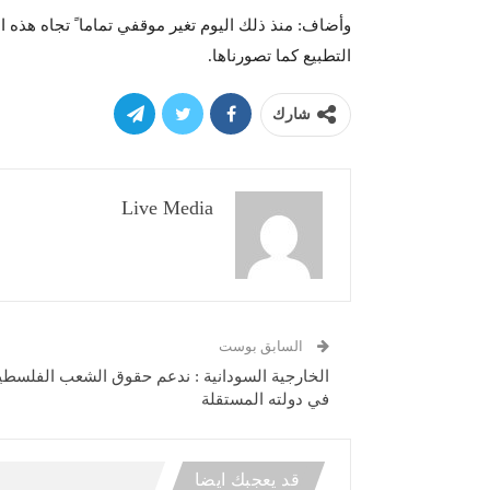
وأضاف: منذ ذلك اليوم تغير موقفي تماما ً تجاه هذه ا
التطبيع كما تصورناها.
شارك
Live Media
السابق بوست
الخارجية السودانية : ندعم حقوق الشعب الفلسطي
في دولته المستقلة
قد يعجبك ايضا