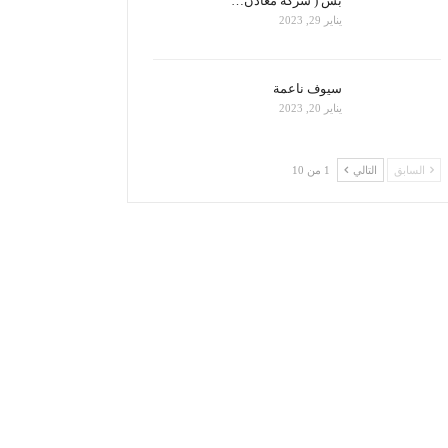
بس ( شركة معادن…
يناير 29, 2023
سيوف ناعمة
يناير 20, 2023
السابق
التالي
1 من 10