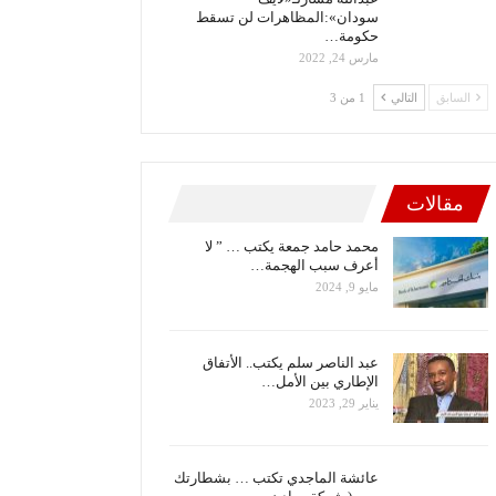
سودان»:المظاهرات لن تسقط
حكومة…
مارس 24, 2022
السابق
التالي
1 من 3
مقالات
محمد حامد جمعة يكتب … ” لا
أعرف سبب الهجمة…
مايو 9, 2024
عبد الناصر سلم يكتب.. الأتفاق
الإطاري بين الأمل…
يناير 29, 2023
عائشة الماجدي تكتب … بشطارتك