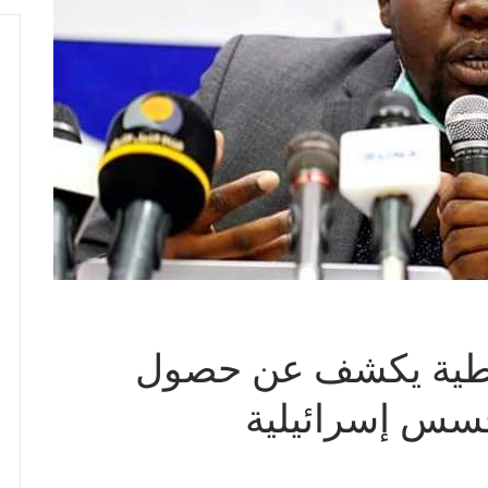
قراطية يكشف عن حصول
سس إسرائيلية