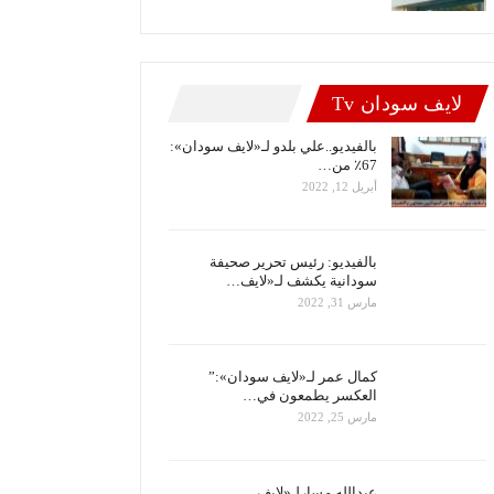
لايف سودان Tv
بالفيديو..علي بلدو لـ«لايف سودان»:
67٪ من…
أبريل 12, 2022
بالفيديو: رئيس تحرير صحيفة
سودانية يكشف لـ«لايف…
مارس 31, 2022
كمال عمر لـ«لايف سودان»:”
العكسر يطمعون في…
مارس 25, 2022
عبدالله مسارلـ«لايف