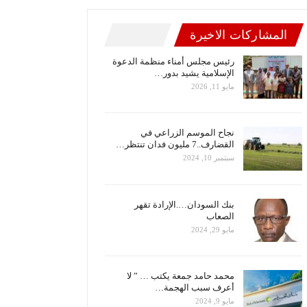
المشاركات الاخيرة
رئيس مجلس أمناء منظمة الدعوة
الإسلامية يشيد بدور…
مايو 11, 2026
نجاح الموسم الزراعي في
القضارف..7 مليون فدان تنتظر…
سبتمبر 10, 2024
بنك السودان….الإرادة تقهر
الصعاب
مايو 29, 2024
محمد حامد جمعة يكتب … ” لا
أعرف سبب الهجمة…
مايو 9, 2024