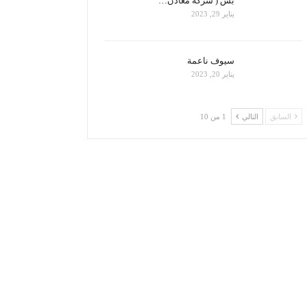
بس ( شركة معادن…
يناير 29, 2023
سيوف ناعمة
يناير 20, 2023
السابق
التالي
1 من 10