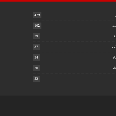
479
ة
102
ة
39
ات
37
اد
34
ات
30
22