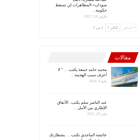
سودان»:المظاهرات لن تسقط
حكومة…
مارس 24, 2022
السابق
التالي
1 من 3
مقالات
محمد حامد جمعة يكتب … ” لا
أعرف سبب الهجمة…
مايو 9, 2024
عبد الناصر سلم يكتب.. الأتفاق
الإطاري بين الأمل…
يناير 29, 2023
عائشة الماجدي تكتب … بشطارتك