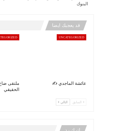
البنوك
قد يعجبك ايضا
TEGORIZED
UNCATEGORIZED
عائشة الماجدي ✍️
ملتقى ضاع
الحقيقي
السابق
التالي
اترك رد