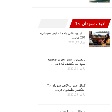
لايف سودان Tv
بالفيديو..علي بلدو لـ«لايف سودان»:
67٪ من…
أبريل 12, 2022
بالفيديو: رئيس تحرير صحيفة
سودانية يكشف لـ«لايف…
مارس 31, 2022
كمال عمر لـ«لايف سودان»:”
العكسر يطمعون في…
مارس 25, 2022
عبدالله مسارلـ«لايف