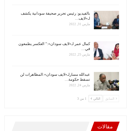
بالفيديو: رئيس تحرير صحيفة سودانية يكشف
لـ«لايف…
مارس 31, 2022
كمال عمر لـ«لايف سودان»:” العكسر يطمعون
في…
مارس 25, 2022
عبدالله مسارلـ«لايف سودان»:المظاهرات لن
تسقط حكومة…
مارس 24, 2022
السابق
التالي
1 من 3
مقالات