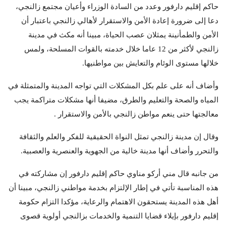
حاكم إقليم دارفور وعدد من السادة الوزراء وأعيان مجتمع زالنجي،
دعا إلى ضرورة إعادة الأمن والاستقرار لأهالي زالنجي باعتبار أن
الأمن والطمأنينة يمثلان عصب الحياة، مبينا أنه مكث في مدينة
زالنجي لأكثر من 12 عاما خلال خدمته بالقوات المسلحة، ولمس
خلالها مستوى الوئام والتعايش بين مواطنيها.
وأضاف أنه على علم بكل المشكلات التي تواجه المدينة والمتمثلة في
المياه والصحة والتعليم والطرق، مضيفا أنها مشكلات متراكمة يجب
معالجتها حتى ينعم مواطن زالنجي بالأمن والاستقرار .
وقال إن مدينة زالنجي تمثل النواة الحقيقية للفكر والعلم والثقافة
والتحرر وأضاف أنها مدينة خالية من الجهوية والعنصرية والعصبية.
من جانبه قال مني أركو مناوي حاكم إقليم دارفور إن مشاركته في
هذه المناسبة تأتي في إطار الإلتزام بخدمة مواطني زالنجي، مبينا أن
أهل هذه المدينة يستحقون الاهتمام والرعاية، مؤكدا التزام حكومة
إقليم دارفور بإيلاء قضايا التنمية والخدمات بزالنجي أولوية قصوى