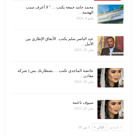
محمد حامد جمعة يكتب … ” لا أعرف سبب
الهجمة…
مايو 9, 2024
عبد الناصر سلم يكتب.. الأتفاق الإطاري بين
الأمل…
يناير 29, 2023
عائشة الماجدي تكتب … بشطارتك بس ( شركة
معادن…
يناير 29, 2023
سيوف ناعمة
يناير 20, 2023
السابق
التالي
1 من 10