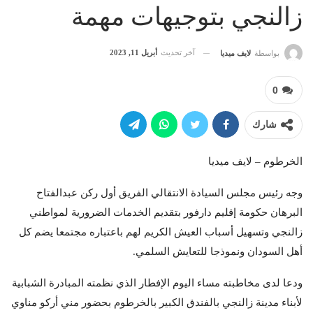
زالنجي بتوجيهات مهمة
آخر تحديث
أبريل 11, 2023
بواسطة
لايف ميديا
0
شارك
الخرطوم – لايف ميديا
وجه رئيس مجلس السيادة الانتقالي الفريق أول ركن عبدالفتاح
البرهان حكومة إقليم دارفور بتقديم الخدمات الضرورية لمواطني
زالنجي وتسهيل أسباب العيش الكريم لهم باعتباره مجتمعا يضم كل
أهل السودان ونموذجا للتعايش السلمي.
ودعا لدى مخاطبته مساء اليوم الإفطار الذي نظمته المبادرة الشبابية
لأبناء مدينة زالنجي بالفندق الكبير بالخرطوم بحضور مني أركو مناوي