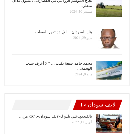
نجاح الموسم الزراعي في القضارف..7 مليون فدان
تنتظر…
سبتمبر 10, 2024
بنك السودان….الإرادة تقهر الصعاب
مايو 29, 2024
محمد حامد جمعة يكتب … ” لا أعرف سبب
الهجمة…
مايو 9, 2024
لايف سودان Tv
بالفيديو..علي بلدو لـ«لايف سودان»: 67٪ من…
أبريل 12, 2022