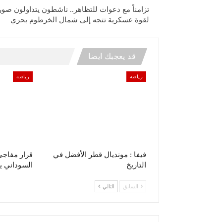
تزامناً مع دعوات للتظاهر.. ناشطون يتداولون صورا
لقوة عسكرية تتجه إلى شمال الخرطوم بحري
قد يعجبك ايضا
رياضة
رياضة
فيفا : مونديال قطر الأفضل في
قرار مفاجئ 
التاريخ
السوداني ي
السابق
التالي