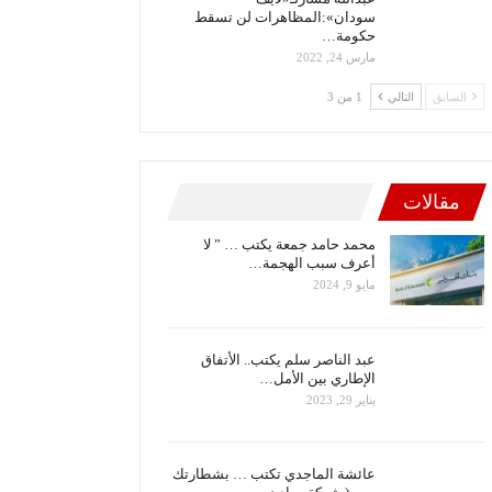
سودان»:المظاهرات لن تسقط
حكومة…
مارس 24, 2022
السابق
التالي
1 من 3
مقالات
محمد حامد جمعة يكتب … ” لا
أعرف سبب الهجمة…
مايو 9, 2024
عبد الناصر سلم يكتب.. الأتفاق
الإطاري بين الأمل…
يناير 29, 2023
عائشة الماجدي تكتب … بشطارتك