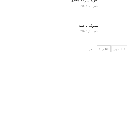
بس ( شركة معادن…
يناير 29, 2023
سيوف ناعمة
يناير 20, 2023
السابق
التالي
1 من 10