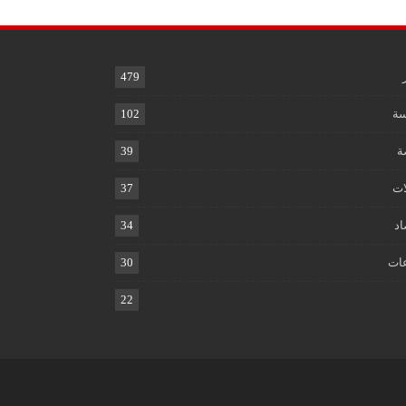
479
ة
102
ة
39
ات
37
اد
34
ات
30
22