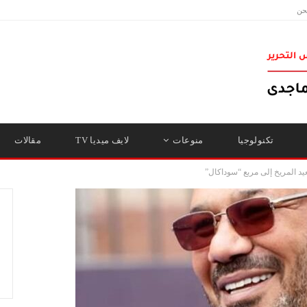
حن
تكنولوجيا
منوعات
لايف ميديا TV
مقالات
د المريخ إلى مربع “سوداكال”