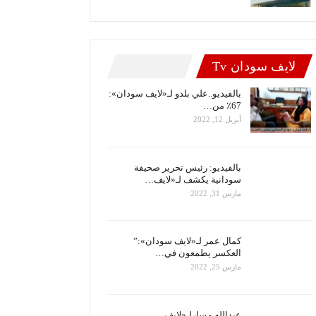
لايف سودان Tv
بالفيديو..علي بلدو لـ«لايف سودان»:
67٪ من…
أبريل 12, 2022
بالفيديو: رئيس تحرير صحيفة
سودانية يكشف لـ«لايف…
مارس 31, 2022
كمال عمر لـ«لايف سودان»:”
العكسر يطمعون في…
مارس 25, 2022
عبدالله مسارلـ«لايف