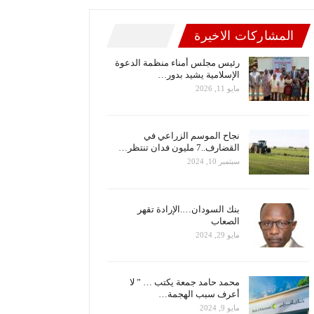
المشاركات الاخيرة
رئيس مجلس أمناء منظمة الدعوة
الإسلامية يشيد بدور…
مايو 11, 2026
نجاح الموسم الزراعي في
القضارف..7 مليون فدان تنتظر…
سبتمبر 10, 2024
بنك السودان….الإرادة تقهر
الصعاب
مايو 29, 2024
محمد حامد جمعة يكتب … ” لا
أعرف سبب الهجمة…
مايو 9, 2024