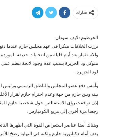
شارك
الخرطوم :لايف سودان
برزت الخلافات مبكرا في عهد مجلس حازم عندما دفع ال
والاستثمار بعد أيام قليلة من انتخابات حديقة المورد
متوكل ود الجزيرة بسبب عدم وجود لائحة تنظم عمل و
لود الجزيرة.
وأمس دفع عضو المجلس والناطق الرسمي ورئيس القطاع
بينه وبين حازم من جهة وعدم احترام حازم لقرار الأغ
إذن توافقت رؤى الاستقالتين حول شخصية حازم المثير
رجعنا مرة أخرى إلى مربع الكومبارس.
وهناك أيضا عناصر استعراض القوة التي أظهرها النائ
يقف أمام دكتاتورية حازم ولكنه في النهاية رضخ للأمر