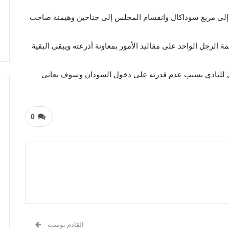
رى إلى مربع سوداكال وانقسام المجلس إلى جناحين وهيمنة صاحب
ة الرجل الواحد على مقاليد الأمور بمعاونة أذرعته ويبقى البقية
ي للنادي بسبب عدم قدرته على دخول السودان وسوف يعاني
0
القادم بوست