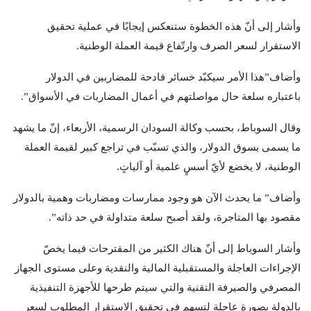
وأشار إلى أنّ هذه الخطوة ستنعكس إيجابًا في عملية تحقيق
الاستقرار لسعر الصرف وارتّفاع قيمة العملة الوطنية.
وأضاف”هذا الأمر سيكبّد خسائر فادحة للمضاربين في الدولار
باعتباره سلعة حال مواصلتهم في أعمال المضاربات في الأسواق”.
وقال السوباط، بحسب وكالة السودان الرسمية، الأربعاء، إنّ ما يشهد
ما يسمى بسوق الدولار، والذي تسبّب في تراجع كبير لقيمة العملة
الوطنية، لا يخضع لأيّ أسسٍ علمية أو آلياتٍ.
وأضاف” ما يحدث الآن هو وجود ممارسات ومضاربات وهمية بالدولار
مقصود بها المتاجرة، ولقد أصبح سلعة متداولة في حد ذاته”.
وأشار السوباط إلى أنّ هناك الكثير من المقترحات فيما يخصّ
الإجراءات العاجلة والمستقبلية المالية والنقدية وعلى مستوى الجهاز
المصرفي والصيرفة التقنية والتي سيتم طرحها للأجهزة التنفيذية
بالدولة بصورة عاجلة لتسهم في تحقيق الاستقرار المطلوب لسعر