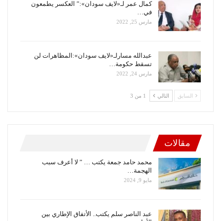
كمال عمر لـ«لايف سودان»:” العكسر يطمعون
في…
مارس 25, 2022
عبدالله مسارلـ«لايف سودان»:المظاهرات لن
تسقط حكومة…
مارس 24, 2022
السابق
التالي
1 من 3
مقالات
محمد حامد جمعة يكتب … ” لا أعرف سبب
الهجمة…
مايو 9, 2024
عبد الناصر سلم يكتب.. الأتفاق الإطاري بين