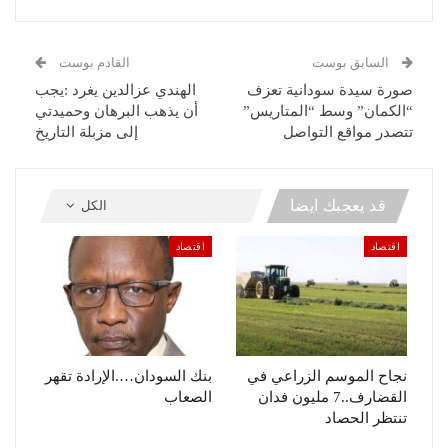
السابق بوست
القادم بوست
صورة سيدة سودانية تعزف
الهندي عزالدين يغرد :يجب
“الكمان” وسط “المتاريس”
أن يذهب البرهان وحميدتي
تتصدر مواقع التواصل
إلى مزبلة التاريخ
قد يعجبك ايضا
الكل
اقتصاد
اقتصاد
نجاح الموسم الزراعي في
بنك السودان….الإرادة تقهر
القضارف..7 مليون فدان
الصعاب
تنتظر الحصاد