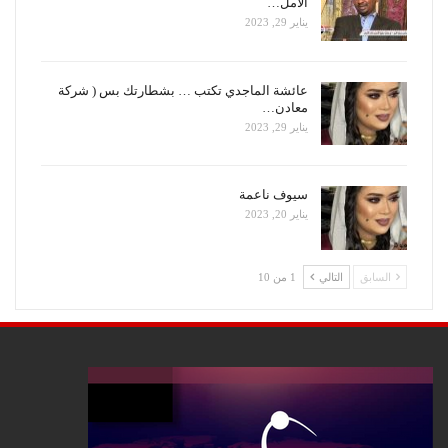
الأمل…
يناير 29, 2023
عائشة الماجدي تكتب … بشطارتك بس ( شركة
معادن…
يناير 29, 2023
سيوف ناعمة
يناير 20, 2023
السابق
التالي
1 من 10