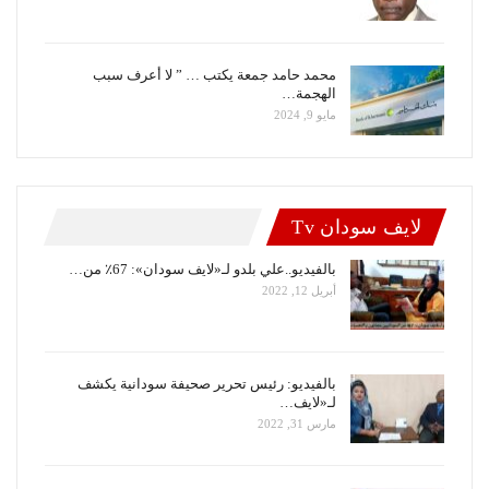
محمد حامد جمعة يكتب … ” لا أعرف سبب
الهجمة…
مايو 9, 2024
لايف سودان Tv
بالفيديو..علي بلدو لـ«لايف سودان»: 67٪ من…
أبريل 12, 2022
بالفيديو: رئيس تحرير صحيفة سودانية يكشف
لـ«لايف…
مارس 31, 2022