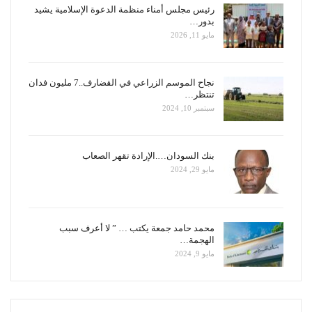
رئيس مجلس أمناء منظمة الدعوة الإسلامية يشيد
بدور…
مايو 11, 2026
نجاح الموسم الزراعي في القضارف..7 مليون فدان
تنتظر…
سبتمبر 10, 2024
بنك السودان….الإرادة تقهر الصعاب
مايو 29, 2024
محمد حامد جمعة يكتب … ” لا أعرف سبب
الهجمة…
مايو 9, 2024