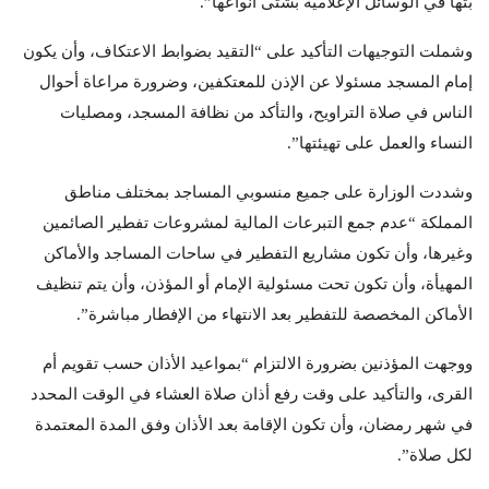
بثها في الوسائل الإعلامية بشتى أنواعها”.
وشملت التوجيهات التأكيد على “التقيد بضوابط الاعتكاف، وأن يكون
إمام المسجد مسئولا عن الإذن للمعتكفين، وضرورة مراعاة أحوال
الناس في صلاة التراويح، والتأكد من نظافة المسجد، ومصليات
النساء والعمل على تهيئتها”.
وشددت الوزارة على جميع منسوبي المساجد بمختلف مناطق
المملكة “عدم جمع التبرعات المالية لمشروعات تفطير الصائمين
وغيرها، وأن تكون مشاريع التفطير في ساحات المساجد والأماكن
المهيأة، وأن تكون تحت مسئولية الإمام أو المؤذن، وأن يتم تنظيف
الأماكن المخصصة للتفطير بعد الانتهاء من الإفطار مباشرة”.
ووجهت المؤذنين بضرورة الالتزام “بمواعيد الأذان حسب تقويم أم
القرى، والتأكيد على وقت رفع أذان صلاة العشاء في الوقت المحدد
في شهر رمضان، وأن تكون الإقامة بعد الأذان وفق المدة المعتمدة
لكل صلاة”.