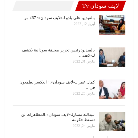
لايف سودان Tv
بالفيديو..علي بلدو لـ«لايف سودان»: 67٪ من…
أبريل 12, 2022
بالفيديو: رئيس تحرير صحيفة سودانية يكشف
لـ«لايف…
مارس 31, 2022
كمال عمر لـ«لايف سودان»:” العكسر يطمعون
في…
مارس 25, 2022
عبدالله مسارلـ«لايف سودان»:المظاهرات لن
تسقط حكومة…
مارس 24, 2022