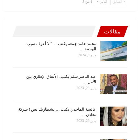
السابق
التالي
1 من 3
مقالات
محمد حامد جمعة يكتب … ” لا أعرف سبب
الهجمة…
مايو 9, 2024
عبد الناصر سلم يكتب.. الأتفاق الإطاري بين
الأمل…
يناير 29, 2023
عائشة الماجدي تكتب … بشطارتك بس ( شركة
معادن…
يناير 29, 2023