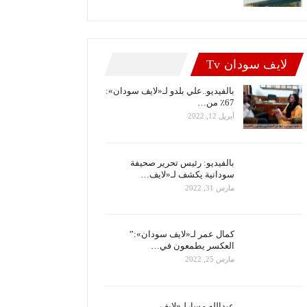
لايف سودان Tv
بالفيديو..علي بلدو لـ«لايف سودان»:
67٪ من…
أبريل 12, 2022
بالفيديو: رئيس تحرير صحيفة
سودانية يكشف لـ«لايف…
مارس 31, 2022
كمال عمر لـ«لايف سودان»:”
العكسر يطمعون في…
مارس 25, 2022
عبدالله مسارلـ«لايف