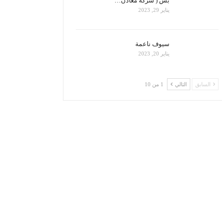
بس ( شركة معادن…
يناير 29, 2023
سيوف ناعمة
يناير 20, 2023
السابق
التالي
1 من 10