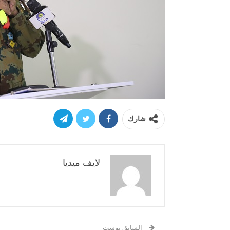
شارك
لايف ميديا
السابق بوست