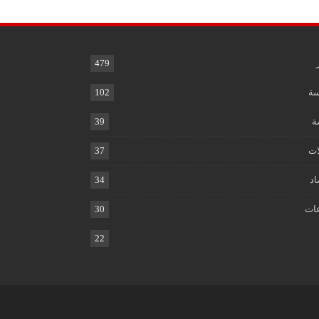
479
ة
102
ة
39
ات
37
اد
34
ات
30
22