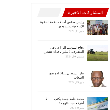
المشاركات الاخيرة
رئيس مجلس أمناء منظمة الدعوة
الإسلامية يشيد بدور…
مايو 11, 2026
نجاح الموسم الزراعي في
القضارف..7 مليون فدان تنتظر…
سبتمبر 10, 2024
بنك السودان….الإرادة تقهر
الصعاب
مايو 29, 2024
محمد حامد جمعة يكتب … ” لا
أعرف سبب الهجمة…
مايو 9, 2024