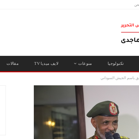
حن
تكنولوجيا
منوعات
لايف ميديا TV
مقالات
بق باسم الجيش السوداني