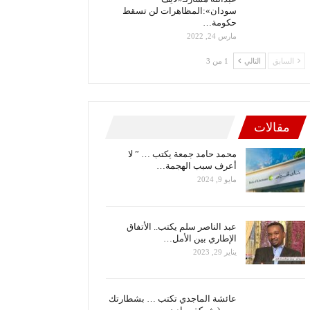
سودان»:المظاهرات لن تسقط
حكومة…
مارس 24, 2022
السابق
التالي
1 من 3
مقالات
محمد حامد جمعة يكتب … ” لا
أعرف سبب الهجمة…
مايو 9, 2024
عبد الناصر سلم يكتب.. الأتفاق
الإطاري بين الأمل…
يناير 29, 2023
عائشة الماجدي تكتب … بشطارتك