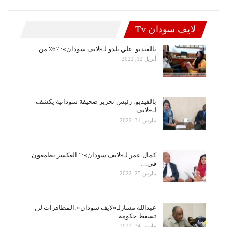
لايف سودان Tv
بالفيديو..علي بلدو لـ«لايف سودان»: 67٪ من…
أبريل 12, 2022
بالفيديو: رئيس تحرير صحيفة سودانية يكشف
لـ«لايف…
مارس 31, 2022
كمال عمر لـ«لايف سودان»:” العكسر يطمعون
في…
مارس 25, 2022
عبدالله مسارلـ«لايف سودان»:المظاهرات لن
تسقط حكومة…
مارس 24, 2022