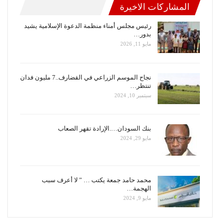
المشاركات الاخيرة
رئيس مجلس أمناء منظمة الدعوة الإسلامية يشيد
بدور…
مايو 11, 2026
نجاح الموسم الزراعي في القضارف..7 مليون فدان
تنتظر…
سبتمبر 10, 2024
بنك السودان….الإرادة تقهر الصعاب
مايو 29, 2024
محمد حامد جمعة يكتب … ” لا أعرف سبب
الهجمة…
مايو 9, 2024