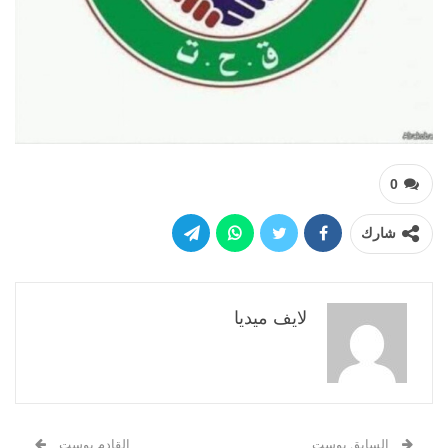
0
شارك
لايف ميديا
السابق بوست
القادم بوست