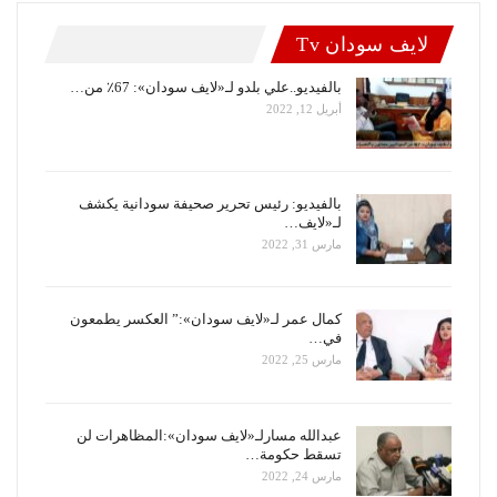
لايف سودان Tv
بالفيديو..علي بلدو لـ«لايف سودان»: 67٪ من…
أبريل 12, 2022
بالفيديو: رئيس تحرير صحيفة سودانية يكشف
لـ«لايف…
مارس 31, 2022
كمال عمر لـ«لايف سودان»:” العكسر يطمعون
في…
مارس 25, 2022
عبدالله مسارلـ«لايف سودان»:المظاهرات لن
تسقط حكومة…
مارس 24, 2022