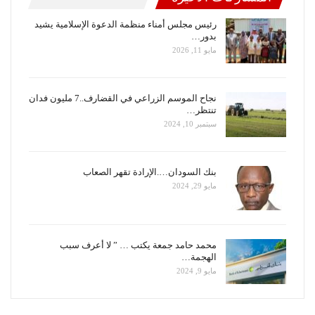
رئيس مجلس أمناء منظمة الدعوة الإسلامية يشيد
بدور…
مايو 11, 2026
نجاح الموسم الزراعي في القضارف..7 مليون فدان
تنتظر…
سبتمبر 10, 2024
بنك السودان….الإرادة تقهر الصعاب
مايو 29, 2024
محمد حامد جمعة يكتب … ” لا أعرف سبب
الهجمة…
مايو 9, 2024