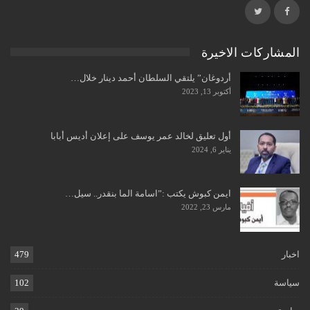
المشاركات الاخيرة
أردوغان” يلتقي السلطان أحمد دينار خلال…
أكتوبر 13, 2023
أول تعليق لخالد عمر يوسف على إعلان أديس أبابا
يناير 6, 2024
ايمن كبوش يكتب :”اسامة الما بنقدر.. سيل…
مارس 23, 2022
اخبار
479
سياسة
102