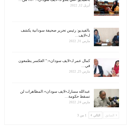
أبريل 12, 2022
بالفيديو: رئيس تحرير صحيفة سودانية يكشف
لـ«لايف…
مارس 31, 2022
كمال عمر لـ«لايف سودان»:” العكسر يطمعون
في…
مارس 25, 2022
عبدالله مسارلـ«لايف سودان»:المظاهرات لن
تسقط حكومة…
مارس 24, 2022
السابق
التالي
1 من 3