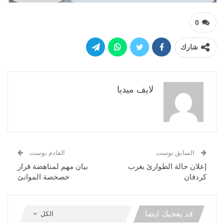
0
شارك
لايف ميديا
السابق بوست
القادم بوست
إعلان حالة الطوارئ بغرب
بيان مهم لمناهضة قرار
كردفان
خصخصة الموانئ
قد يعجبك ايضا
الكل