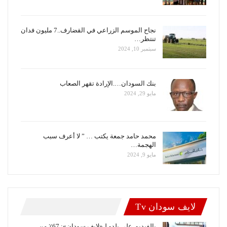
نجاح الموسم الزراعي في القضارف..7 مليون فدان
تنتظر…
سبتمبر 10, 2024
بنك السودان….الإرادة تقهر الصعاب
مايو 29, 2024
محمد حامد جمعة يكتب … ” لا أعرف سبب
الهجمة…
مايو 9, 2024
لايف سودان Tv
بالفيديو..علي بلدو لـ«لايف سودان»: 67٪ من…