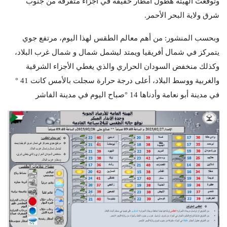
وتوقعت الهيئة هطول أمطار خفيفة في أجزاء متفرقة من جنوب
شرق ولاية البحر الأحمر.
وبحسب المنشور: من أهم معالم الطقس لهذا اليوم، مرتفع جوي
يتمركز في شمال أفريقيا ويمتد ليشمل شمال و شمال غرب البلاد،
وكذلك منخفض السودان الحراري والذي يغطي الأجزاء الشرقية
والغربية ووسط البلاد، أعلى درجة حرارة سجلت بالأمس كانت 41 °
في مدينة أبو نعامة وأدناها 14 °صباح اليوم في مدينة الفاشر