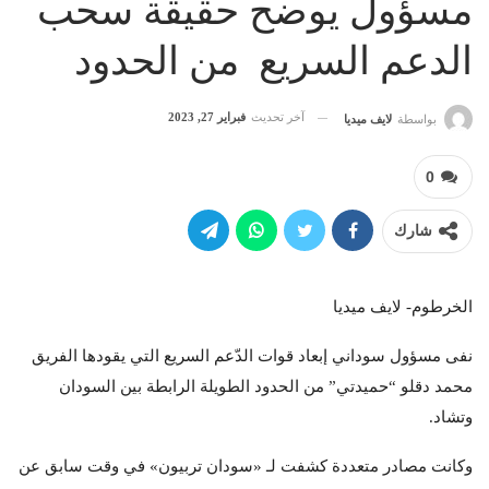
مسؤول يوضح حقيقة سحب
الدعم السريع من الحدود
آخر تحديث
فبراير 27, 2023
بواسطة
لايف ميديا
0
شارك
الخرطوم- لايف ميديا
نفى مسؤول سوداني إبعاد قوات الدّعم السريع التي يقودها الفريق
محمد دقلو “حميدتي” من الحدود الطويلة الرابطة بين السودان
وتشاد.
وكانت مصادر متعددة كشفت لـ «سودان تربيون» في وقت سابق عن