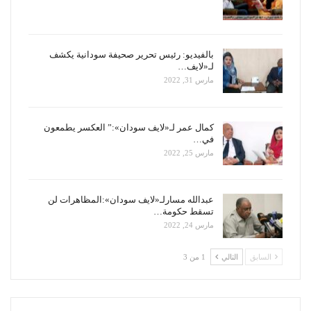
بالفيديو: رئيس تحرير صحيفة سودانية يكشف
لـ«لايف…
مارس 31, 2022
كمال عمر لـ«لايف سودان»:” العكسر يطمعون
في…
مارس 25, 2022
عبدالله مسارلـ«لايف سودان»:المظاهرات لن
تسقط حكومة…
مارس 24, 2022
السابق
التالي
1 من 3