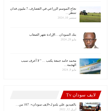
نجاح الموسم الزراعي في القضارف..7 مليون فدان
تنتظر…
سبتمبر 10, 2024
بنك السودان….الإرادة تقهر الصعاب
مايو 29, 2024
محمد حامد جمعة يكتب … ” لا أعرف سبب
الهجمة…
مايو 9, 2024
لايف سودان Tv
بالفيديو..علي بلدو لـ«لايف سودان»: 67٪ من…
أبريل 12, 2022