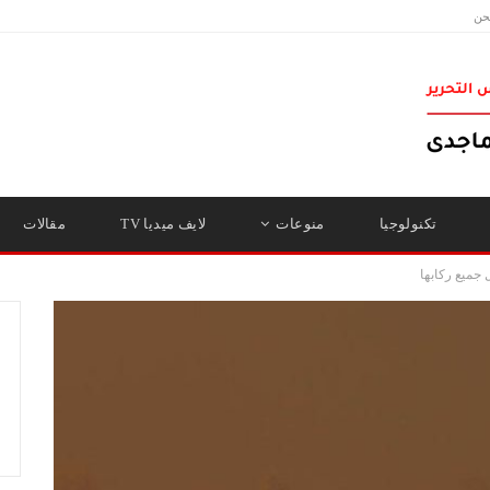
حن
تكنولوجيا
منوعات
لايف ميديا TV
مقالات
جميع ركابها