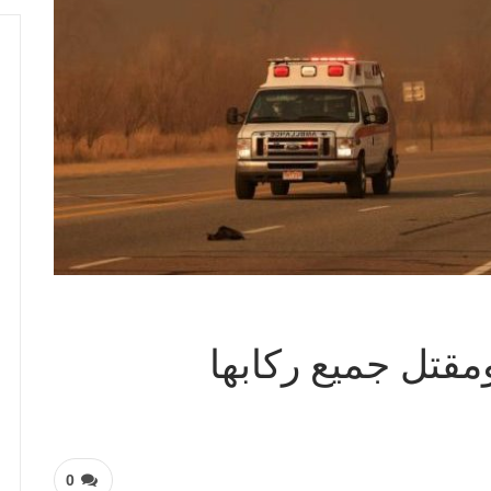
مقتل جميع ركابها
0