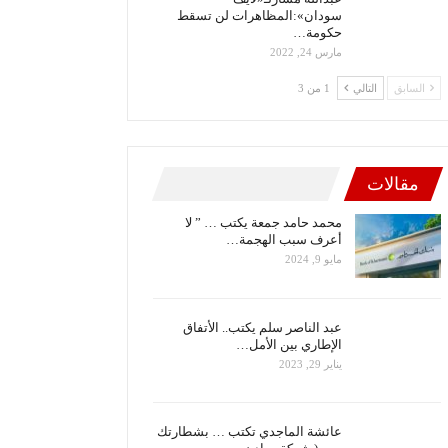
سودان»:المظاهرات لن تسقط
حكومة…
مارس 24, 2022
السابق
التالي
1 من 3
مقالات
محمد حامد جمعة يكتب … ” لا
أعرف سبب الهجمة…
مايو 9, 2024
عبد الناصر سلم يكتب.. الأتفاق
الإطاري بين الأمل…
يناير 29, 2023
عائشة الماجدي تكتب … بشطارتك