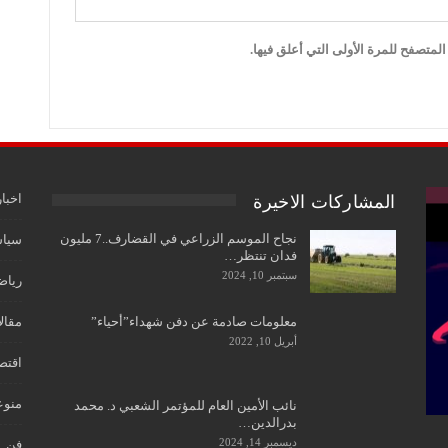
لمتصفح للمرة الأولى التي أعلق فيها.
اخبار
المشاركات الاخيرة
نجاح الموسم الزراعي في القضارف..7 مليون
سياس
فدان تنتظر…
سبتمبر 10, 2024
رياض
مقال
معلومات صادمة عن دفن شهداء”أحياء”
أبريل 10, 2022
اقتص
منوع
نائب الأمين العام للمؤتمر الشعبي د. محمد
بدرالدين…
ديسمبر 14, 2024
فن