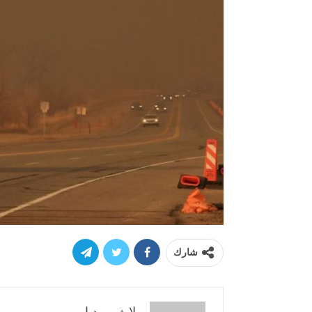
شارك
لايف ميديا