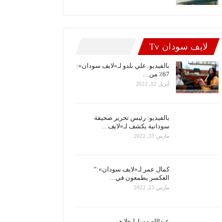
لايف سودان Tv
بالفيديو..علي بلدو لـ«لايف سودان»:
67٪ من…
أبريل 12, 2022
بالفيديو: رئيس تحرير صحيفة
سودانية يكشف لـ«لايف…
مارس 31, 2022
كمال عمر لـ«لايف سودان»:”
العكسر يطمعون في…
مارس 25, 2022
عبدالله مسارلـ«لايف