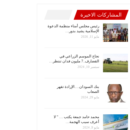
المشاركات الاخيرة
رئيس مجلس أمناء منظمة الدعوة
الإسلامية يشيد بدور…
مايو 11, 2026
نجاح الموسم الزراعي في
القضارف..7 مليون فدان تنتظر…
سبتمبر 10, 2024
بنك السودان….الإرادة تقهر
الصعاب
مايو 29, 2024
محمد حامد جمعة يكتب … ” لا
أعرف سبب الهجمة…
مايو 9, 2024