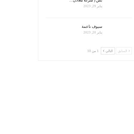
بس ( شركة معادن…
يناير 29, 2023
سيوف ناعمة
يناير 20, 2023
السابق
التالي
1 من 10