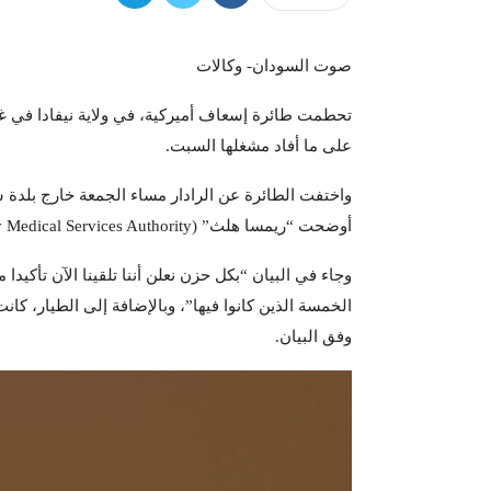
صوت السودان- وكالات
تحطمت طائرة إسعاف أميركية، في ولاية نيفادا في غر
على ما أفاد مشغلها السبت.
واختفت الطائرة عن الرادار مساء الجمعة خارج بلدة س
أوضحت “ريمسا هلث” (Regional Emergency Medical Services Authority) في بيان.
وجاء في البيان “بكل حزن نعلن أننا تلقينا الآن تأكيد
الخمسة الذين كانوا فيها”، وبالإضافة إلى الطيار، ك
وفق البيان.