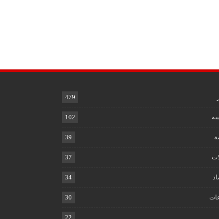
479
ة
102
ة
39
ات
37
اد
34
ات
30
22