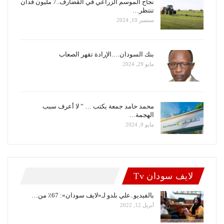
نجاح الموسم الزراعي في القضارف..7 مليون فدان
تنتظر…
سبتمبر 10, 2024
بنك السودان….الإرادة تقهر الصعاب
مايو 29, 2024
محمد حامد جمعة يكتب … ” لا أعرف سبب
الهجمة…
مايو 9, 2024
لايف سودان Tv
بالفيديو..علي بلدو لـ«لايف سودان»: 67٪ من…
أبريل 12, 2022