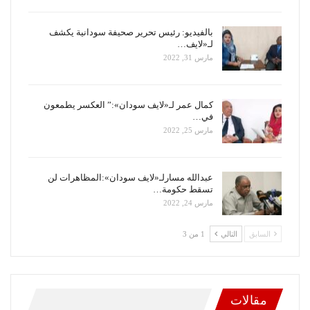
بالفيديو: رئيس تحرير صحيفة سودانية يكشف
لـ«لايف…
مارس 31, 2022
كمال عمر لـ«لايف سودان»:” العكسر يطمعون
في…
مارس 25, 2022
عبدالله مسارلـ«لايف سودان»:المظاهرات لن
تسقط حكومة…
مارس 24, 2022
السابق
التالي
1 من 3
مقالات