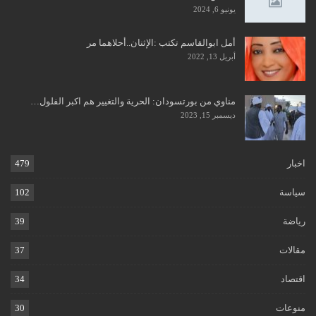
يونيو 6, 2024
أمل ابوالقاسم تكتب :الإثنان..أحلاهما مر
أبريل 13, 2022
مناوي من بورتسودان: ﺍﻟﺤﺮﻳﺔ ﻭﺍﻟﺘﻐﻴﻴﺮ ﻫﻢ ﺍﻛﺒﺮ ﺍﻟﻔﻠﻮﻝ…
ديسمبر 15, 2023
اخبار
479
سياسة
102
رياضة
39
مقالات
37
اقتصاد
34
منوعات
30