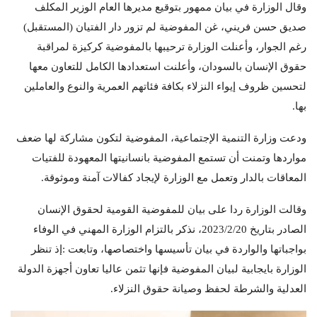
وقال الوزارة في بيان ممهور بتوقيع مديرها العام الوزير المكلف
صديق حسن فريني، غن المفوضية لم تزور دار الفتيان (المستقبل)
رغم الجوار، وأعنلت الوزارة ترحيبها بالمفوضية كركيزة لمراقبة
حقوق الإنسان بالسودان، وأعلنت استعدادها الكامل للتعاون معها
لتحسين ظروف إيواء النزلاء بكافة فئاتهم العمرية والنوع والعاملين
بها.
ودعت وزارة التنمية الإجتماعية، المفوضية لتكون مشاركة لها ضعف
مواردها وتمنت أن تستمع المفوضية بانسانيتها المعهودة للفتيات
المعاقات بالدار وتعمل مع الوزارة لإيجاد كفالات آمنة وموثوقة.
وقالت الوزارة ردا على بيان للمفوضية القومية لحقوق الإنسان
الصادر بتاريخ 2023/2/20، نذكر بالتزام الوزارة المهني في الوفاء
بواجباتها والواردة في بيان تأسيسها واختصاصها، وتابعت :إذ تنظر
الوزارة بايجابية لبيان المفوضية فإنها تثمن عاليا تعاون أجهزة الدولة
العدلية والشرطة لحفظ وصيانة حقوق النزلاء.