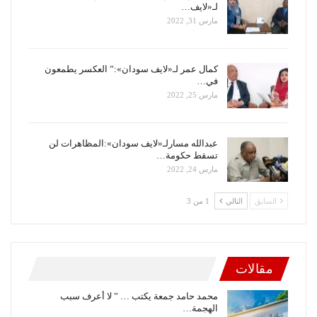
لـ«لايف…
مارس 31, 2022
كمال عمر لـ«لايف سودان»:” العكسر يطمعون
في…
مارس 25, 2022
عبدالله مسارلـ«لايف سودان»:المظاهرات لن
تسقط حكومة…
مارس 24, 2022
السابق
التالي
1 من 3
مقالات
محمد حامد جمعة يكتب … ” لا أعرف سبب
الهجمة…