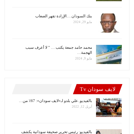
بنك السودان….الإرادة تقهر الصعاب
مايو 29, 2024
محمد حامد جمعة يكتب … ” لا أعرف سبب
الهجمة…
مايو 9, 2024
لايف سودان Tv
بالفيديو..علي بلدو لـ«لايف سودان»: 67٪ من…
أبريل 12, 2022
بالفيديو: رئيس تحرير صحيفة سودانية يكشف