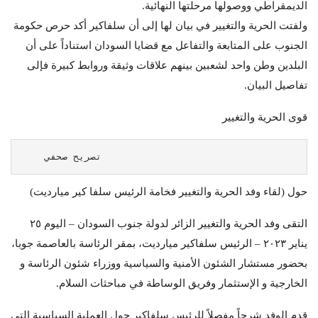
الديمقراطي ووصولها مرحلتها النهائية.
ولفتت الحرية والتغيير في بيان لها إلى أن سلفاكير أكد حرص حكومة
الجنوب على المتابعة والتفاعل مع قضايا السودان استناداً على أن
البلدين وطن واحد لشعبين بينهم علاقات وثيقة وروابط كبيرة فإلى
تفاصيل البيان.
قوى الحرية والتغيير
    تصريح صحفي 
حول (لقاء وفد الحرية والتغيير فخامة الرئيس سلفا كير ميارديت)
التقى وفد الحرية والتغيير الزائر لدولة جنوب السودان – اليوم ٢٥
يناير ٢٠٢٣ – الرئيس سلفاكير ميارديت، بمقر الرئاسة بالعاصمة جوبا،
بحضور مستشار الشئون الأمنية والسياسية ووزراء شئون الرئاسة و
الخارجية و الإستثمار وفريق الوساطة في مباحثات السلام.
قدم الوفد شرحاً مفصلاً للرئيس سلفاكير حول العملية السياسية التي