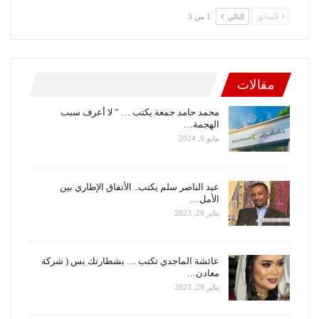
السابق
التالي
1 من 3
مقالات
محمد حامد جمعة يكتب … ” لا أعرف سبب
الهجمة…
مايو 9, 2024
عبد الناصر سلم يكتب.. الأتفاق الإطاري بين
الأمل…
يناير 29, 2023
عائشة الماجدي تكتب … بشطارتك بس ( شركة
معادن…
يناير 29, 2023