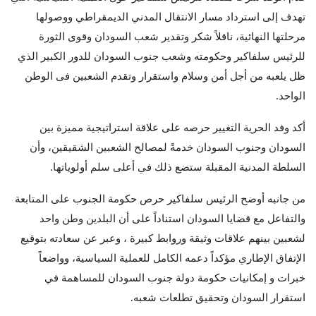
تهدف إلى استرداد مسار الانتقال المدني الديمقراطي ووصولها
مرحلتها النهائية، ناقلاً شكر وتقدير شعب السودان وقوى الثورة
للرئيس سلفاكير وحكومته وشعب جنوب السودان للدور الكبير الذي
ظل يلعبه من أجل أمن وسلام واستقرار وتقدم الشعبين فى الوطن
الواحد.
أكد وفد الحرية التغيير حرصه على علاقة استراتيجية مميزة بين
السودان وجنوب السودان خدمةً لمصالح الشعبين الشقيقين، وأن
السلطة المدنية المقبلة ستضع ذلك في أعلى سلم أولوياتها.
من جانبه أوضح الرئيس سلفاكير حرص حكومة الجنوب على المتابعة
والتفاعل مع قضايا السودان استناداً على أن البلدين وطن واحد
لشعبين بينهم علاقات وثيقة وروابط كبيرة ، وعبر عن سعادته بتوقيع
الإتفاق الإطاري مؤكداً دعمه الكامل للعملية السياسية، وواضعاً
خبرات و إمكانيات حكومة دولة جنوب السودان للمساهمة في
استقرار السودان وتحقيق تطلعات شعبه.