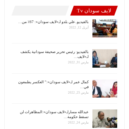
لايف سودان Tv
بالفيديو..علي بلدو لـ«لايف سودان»: 67٪ من…
أبريل 12, 2022
بالفيديو: رئيس تحرير صحيفة سودانية يكشف
لـ«لايف…
مارس 31, 2022
كمال عمر لـ«لايف سودان»:” العكسر يطمعون
في…
مارس 25, 2022
عبدالله مسارلـ«لايف سودان»:المظاهرات لن
تسقط حكومة…
مارس 24, 2022