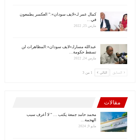
كمال عمر لـ«لايف سودان»:” العكسر يطمعون
في…
مارس 25, 2022
عبدالله مسارلـ«لايف سودان»:المظاهرات لن
تسقط حكومة…
مارس 24, 2022
السابق
التالي
1 من 3
مقالات
محمد حامد جمعة يكتب … ” لا أعرف سبب
الهجمة…
مايو 9, 2024