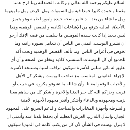
السلام عليكم ورحمه الله تعالي وبركاته . الحمدلله ربنا فرج همنا
وغمنا ونحمده كثيرا حمدا فيه مل السموات ومل الارض ومل ما بينهما
ومل ما شاء من بعد. . د عامر بصحه جيده وامورنا طيبه وهو يتميز
بالأخلاق العاليه يترفع من الإشاعات الكاذبه والقصص الوهميه وهذا
ليس ببعيد إذا كانت سيده المومنين ما سلمت من قصه الإفك أرجو
ان تشيرو البوست. اتمني من الناس أن تتعامل بصوره راقيه وما
تخوض في أعراض الناس. وما تألف القصص الوهميه وبحب أكد
للجميع أن كل البوستات المنتشره كاذبه وتخلو من الصحه و أن أي
تعليق له تاثير سلبي للأسرة سيكون مراقب امنيا. وستتخذ الأسره.
الإجراء القانوني المناسب مع صاحب البوست وبشكر كل الأهل
والأحباب الوقفوا معانا. وأن شالله ما تشوفو مكروه. في حبيب أو
قريب وجزاكم الله كل خير الدنيا والآخرة وأشكر كل من ساهم معنا
بزمنه ومجهوده وبالدعاء وأشكر وأقدر مجهود الأجهزه الأمنية
والشرطه وأجهزة المخابرات والمباحث والدعم السريع على المجهود
الجبار. واسأل الله رب العرش العظيم أن يحفظ بلدنا آمنه وأتمنى ان
لا ينزل بوست في الشأن لأن كل من يكتب كلمه في الميديا سيكون