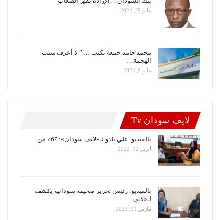
بنك السودان….الإرادة تقهر الصعاب
مايو 29, 2024
محمد حامد جمعة يكتب … ” لا أعرف سبب
الهجمة…
مايو 9, 2024
لايف سودان Tv
بالفيديو..علي بلدو لـ«لايف سودان»: 67٪ من…
أبريل 12, 2022
بالفيديو: رئيس تحرير صحيفة سودانية يكشف
لـ«لايف…
مارس 31, 2022