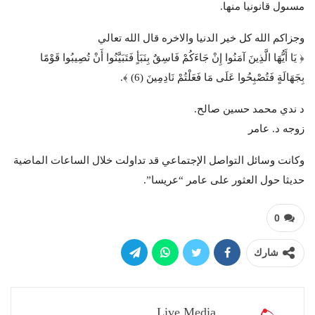
مسىول قانونيا منها.
وجزاكم الله كل خير الدنيا والاخره قال الله تعالي
﴿ يَا أَيُّهَا الَّذِينَ آمَنُوا إِنْ جَاءَكُمْ فَاسِقٌ بِنَبَأٍ فَتَبَيَّنُوا أَنْ تُصِيبُوا قَوْمًا
بِجَهَالَةٍ فَتُصْبِحُوا عَلَى مَا فَعَلْتُمْ نَادِمِينَ (6) ﴾.
د ندي محمد حسين صالح.
زوجه د. عامر
وكانت وسائل التواصل الإجتماعي قد تداولت خلال الساعات الماضية
حديثا حول العثور على عامر “عريسا”.
0
شارك
Live Media