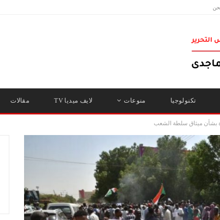
حن
تكنولوجيا
منوعات
لايف ميديا TV
مقالات
ة بشأن ميثاق سلطة الشعب