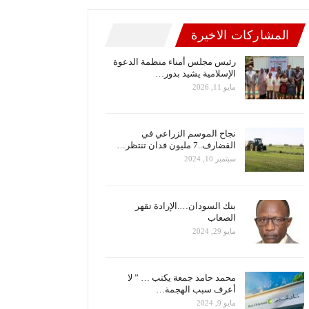
المشاركات الاخيرة
رئيس مجلس أمناء منظمة الدعوة
الإسلامية يشيد بدور…
مايو 11, 2026
نجاح الموسم الزراعي في
القضارف..7 مليون فدان تنتظر…
سبتمبر 10, 2024
بنك السودان….الإرادة تقهر
الصعاب
مايو 29, 2024
محمد حامد جمعة يكتب … ” لا
أعرف سبب الهجمة…
مايو 9, 2024