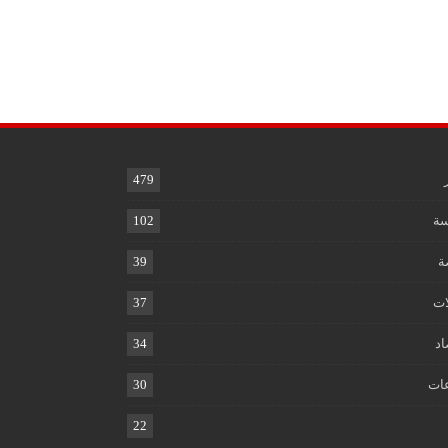
479
ة
102
ة
39
ات
37
اد
34
ات
30
22