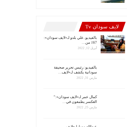
لايف سودان Tv
بالفيديو..علي بلدو لـ«لايف سودان»:
67٪ من…
أبريل 12, 2022
بالفيديو: رئيس تحرير صحيفة
سودانية يكشف لـ«لايف…
مارس 31, 2022
كمال عمر لـ«لايف سودان»:”
العكسر يطمعون في…
مارس 25, 2022
عبدالله مسارلـ«لايف