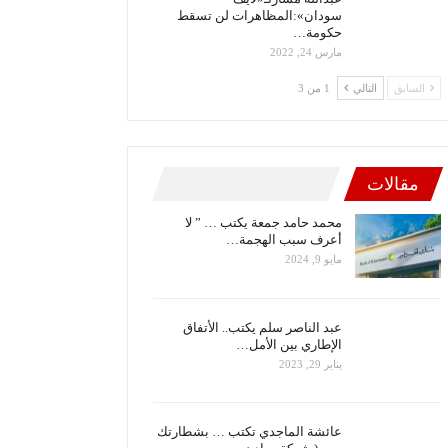
سودان»:المظاهرات لن تسقط
حكومة…
مارس 24, 2022
السابق
التالي
1 من 3
مقالات
محمد حامد جمعة يكتب … ” لا
أعرف سبب الهجمة…
مايو 9, 2024
عبد الناصر سلم يكتب.. الأتفاق
الإطاري بين الأمل…
يناير 29, 2023
عائشة الماجدي تكتب … بشطارتك