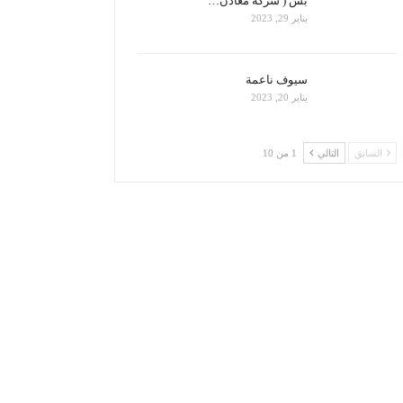
بس ( شركة معادن…
يناير 29, 2023
سيوف ناعمة
يناير 20, 2023
السابق
التالي
1 من 10