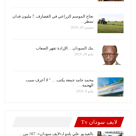
نجاح الموسم الزراعي في القضارف..7 مليون فدان
تنتظر…
سبتمبر 10, 2024
بنك السودان….الإرادة تقهر الصعاب
مايو 29, 2024
محمد حامد جمعة يكتب … ” لا أعرف سبب
الهجمة…
مايو 9, 2024
لايف سودان Tv
بالفيديو..علي بلدو لـ«لايف سودان»: 67٪ من…