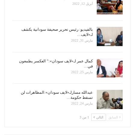
أبريل 12, 2022
بالفيديو: رئيس تحرير صحيفة سودانية يكشف
لـ«لايف…
مارس 31, 2022
كمال عمر لـ«لايف سودان»:” العكسر يطمعون
في…
مارس 25, 2022
عبدالله مسارلـ«لايف سودان»:المظاهرات لن
تسقط حكومة…
مارس 24, 2022
السابق
التالي
1 من 3