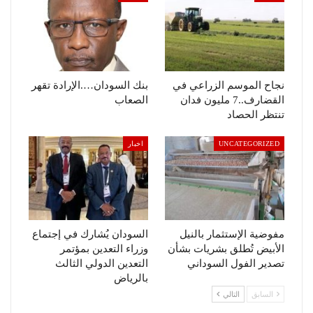
نجاح الموسم الزراعي في
بنك السودان….الإرادة تقهر
القضارف..7 مليون فدان
الصعاب
تنتظر الحصاد
UNCATEGORIZED
اخبار
مفوضية الإستثمار بالنيل
السودان يُشارك في إجتماع
الأبيض تُطلق بشريات بشأن
وزراء التعدين بمؤتمر
تصدير الفول السوداني
التعدين الدولي الثالث
بالرياض
السابق
التالي