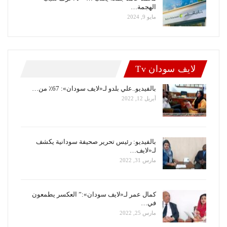
الهجمة…
مايو 9, 2024
لايف سودان Tv
بالفيديو..علي بلدو لـ«لايف سودان»: 67٪ من…
أبريل 12, 2022
بالفيديو: رئيس تحرير صحيفة سودانية يكشف
لـ«لايف…
مارس 31, 2022
كمال عمر لـ«لايف سودان»:” العكسر يطمعون
في…
مارس 25, 2022