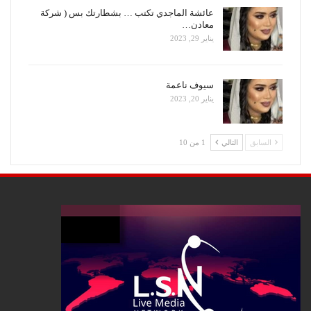
عائشة الماجدي تكتب … بشطارتك بس ( شركة
معادن…
يناير 29, 2023
سيوف ناعمة
يناير 20, 2023
السابق
التالي
1 من 10