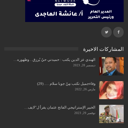
المشاركات الاخيرة
الهندي عز الدين يكتب : حميدتي حيٌ يُرزق .. وظهوره…
ديسمبر 28, 2023
وفاءجميل تكتب:مِنّ جوبا سلام …. (29)
مارس 26, 2022
الخبير الإستراتيجي الفاتح عثمان يقرأ ل”لايف…
نوفمبر 29, 2023