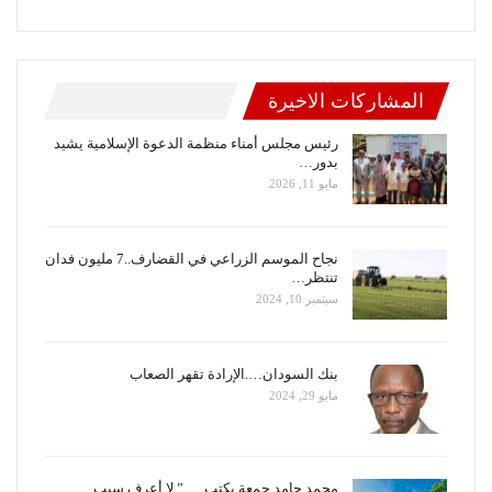
المشاركات الاخيرة
رئيس مجلس أمناء منظمة الدعوة الإسلامية يشيد
بدور…
مايو 11, 2026
نجاح الموسم الزراعي في القضارف..7 مليون فدان
تنتظر…
سبتمبر 10, 2024
بنك السودان….الإرادة تقهر الصعاب
مايو 29, 2024
محمد حامد جمعة يكتب … ” لا أعرف سبب