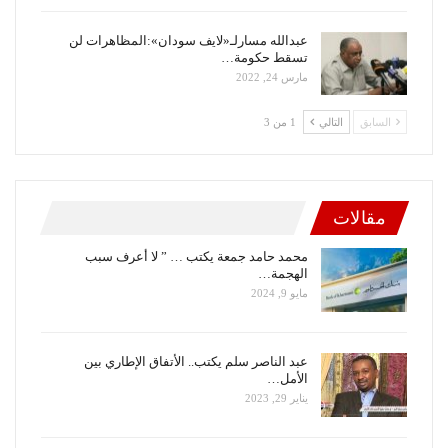
عبدالله مسارلـ«لايف سودان»:المظاهرات لن
تسقط حكومة…
مارس 24, 2022
السابق
التالي
1 من 3
مقالات
محمد حامد جمعة يكتب … ” لا أعرف سبب
الهجمة…
مايو 9, 2024
عبد الناصر سلم يكتب.. الأتفاق الإطاري بين
الأمل…
يناير 29, 2023