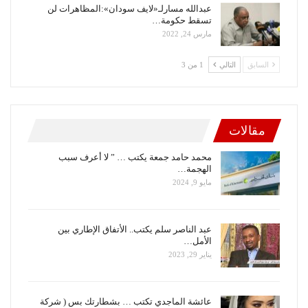
عبدالله مسارلـ«لايف سودان»:المظاهرات لن
تسقط حكومة…
مارس 24, 2022
السابق
التالي
1 من 3
مقالات
محمد حامد جمعة يكتب … ” لا أعرف سبب
الهجمة…
مايو 9, 2024
عبد الناصر سلم يكتب.. الأتفاق الإطاري بين
الأمل…
يناير 29, 2023
عائشة الماجدي تكتب … بشطارتك بس ( شركة