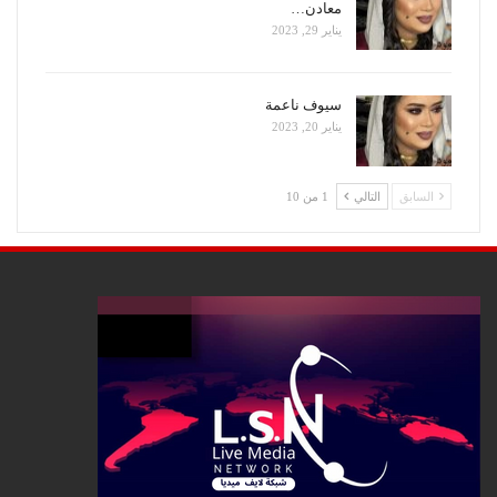
معادن…
يناير 29, 2023
سيوف ناعمة
يناير 20, 2023
السابق
التالي
1 من 10