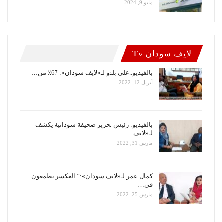
مايو 9, 2024
لايف سودان Tv
بالفيديو..علي بلدو لـ«لايف سودان»: 67٪ من…
أبريل 12, 2022
بالفيديو: رئيس تحرير صحيفة سودانية يكشف
لـ«لايف…
مارس 31, 2022
كمال عمر لـ«لايف سودان»:” العكسر يطمعون
في…
مارس 25, 2022