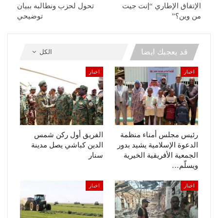
الإتفاق الإطاري “إنت جيت
تحول لحزب ونطالبه ببيان
من وين؟”
توضيحي
قد يعجبك ايضا
الكل
اخبار
اخبار
رئيس مجلس أمناء منظمة
الفريق أول ركن شمس
الدعوة الإسلامية يشيد بدور
الدين كباشي يصل مدينة
الجمعية الأفريقية الخيرية
سنار
ويسلّم…
اخبار
اخبار