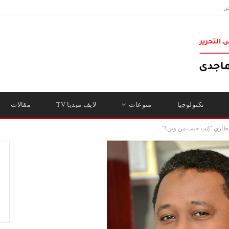
ن
تكنولوجيا
منوعات
لايف ميديا TV
مقالات
الإطاري “إنت جيت من وين؟”