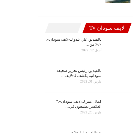
لايف سودان Tv
بالفيديو..علي بلدو لـ«لايف سودان»:
67٪ من…
أبريل 12, 2022
بالفيديو: رئيس تحرير صحيفة
سودانية يكشف لـ«لايف…
مارس 31, 2022
كمال عمر لـ«لايف سودان»:”
العكسر يطمعون في…
مارس 25, 2022
عبدالله مسارلـ«لايف