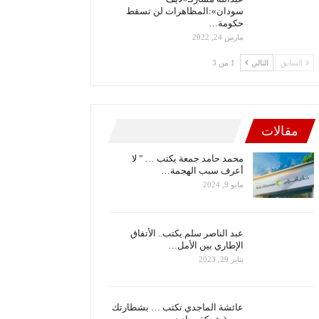
سودان»:المظاهرات لن تسقط
حكومة…
مارس 24, 2022
السابق
التالي
1 من 3
مقالات
محمد حامد جمعة يكتب … ” لا
أعرف سبب الهجمة…
مايو 9, 2024
عبد الناصر سلم يكتب.. الأتفاق
الإطاري بين الأمل…
يناير 29, 2023
عائشة الماجدي تكتب … بشطارتك