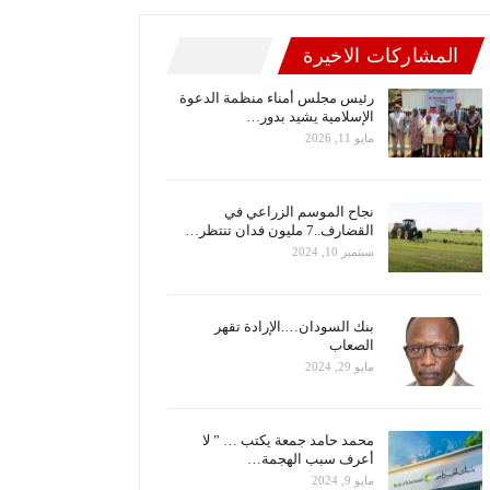
المشاركات الاخيرة
رئيس مجلس أمناء منظمة الدعوة
الإسلامية يشيد بدور…
مايو 11, 2026
نجاح الموسم الزراعي في
القضارف..7 مليون فدان تنتظر…
سبتمبر 10, 2024
بنك السودان….الإرادة تقهر
الصعاب
مايو 29, 2024
محمد حامد جمعة يكتب … ” لا
أعرف سبب الهجمة…
مايو 9, 2024