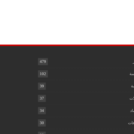
479
ة
102
ة
39
ات
37
اد
34
ات
30