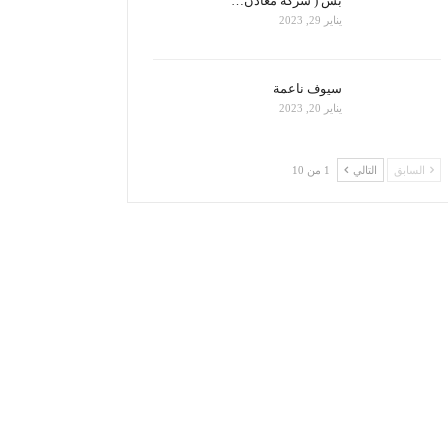
بس ( شركة معادن…
يناير 29, 2023
سيوف ناعمة
يناير 20, 2023
السابق
التالي
1 من 10