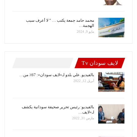
محمد حامد جمعة يكتب … ” لا أعرف سبب
الهجمة…
مايو 9, 2024
لايف سودان Tv
بالفيديو..علي بلدو لـ«لايف سودان»: 67٪ من…
أبريل 12, 2022
بالفيديو: رئيس تحرير صحيفة سودانية يكشف
لـ«لايف…
مارس 31, 2022