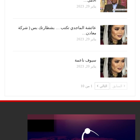
الأمل…
يناير 29, 2023
عائشة الماجدي تكتب … بشطارتك بس ( شركة
معادن…
يناير 29, 2023
سيوف ناعمة
يناير 20, 2023
السابق
التالي
1 من 10