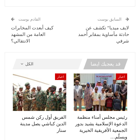
السابق بوست
القادم بوست
لايف ميديا” تكشف عن
كيف أبعدت المخابرات
حادثة مأساوية بمقابر أحمد
العامة من المشهد
شرفي
الانتقالي؟
قد يعجبك ايضا
الكل
اخبار
اخبار
رئيس مجلس أمناء منظمة
الفريق أول ركن شمس
الدعوة الإسلامية يشيد بدور
الدين كباشي يصل مدينة
الجمعية الأفريقية الخيرية
سنار
ويسلّم…