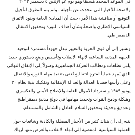
في الموعد المحدد مُسبقاً وهو يوم غدٍ الإثنين ٥ ديسمبر ٢٠٢٢
ولاصحة للأخبار التي تتحدث عن تأجيله ، ولم يتم التطرق لتأجيل
التوقيع أو مناقشة هذا الأمر ،حيث أن المبادئ العامة وبنود الاتفاق
السياسي الإطاري واضحةٌ بشأن أهداف الثورة وتحقيق الانتقال
الديمقراطي.
ونشير إلى أن قوى الحرية والتغيير تبذل جهوداً مستمرة لتوحيد
الجبهة المدنية الساعيةِ لإنهاء الإنقلاب وتأسيس وضعٍ دستوري جديد
يلبي تطلعات ومطالب الحركة الجماهيرية وصولاً إلى الإتفاق النهائي
الذي يُمهد عملياً لفترةٍ انتقاليةٍ تُعنى بتنفيذ مهام الثورة والانتقال
وعلى رأسها قضايا العدالة والعدالة الإنتقالية وتفكيك بنية نظام ٣٠
يونيو ١٩٨٩ واسترداد الأموال العامة والإصلاح الأمني والعكسري
وهيكلة ودمج القوات وتحديد مهامها في دولةٍ مدنيةٍ ديمقراطيةٍ
وتعدديةٍ وحديثة وتحقيق السلام العادل والشامل والمستدام.
ننبه إلى أن هناك كثير من الأخبار المضللة والكاذبة وشائعات حول
العملية السياسية المفضية إلى إنهاء الانقلاب والغرض منها ارباك