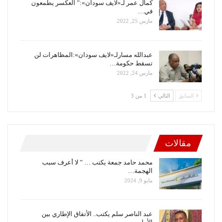
كمال عمر لـ«لايف سودان»:” العكسر يطمعون
في…
مارس 25, 2022
عبدالله مسارلـ«لايف سودان»:المظاهرات لن
تسقط حكومة…
مارس 24, 2022
السابق
التالي
1 من 3
مقالات
محمد حامد جمعة يكتب … ” لا أعرف سبب
الهجمة…
مايو 9, 2024
عبد الناصر سلم يكتب.. الأتفاق الإطاري بين