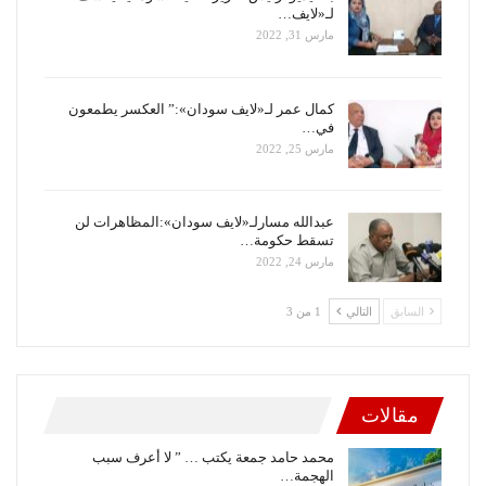
لـ«لايف…
مارس 31, 2022
كمال عمر لـ«لايف سودان»:” العكسر يطمعون
في…
مارس 25, 2022
عبدالله مسارلـ«لايف سودان»:المظاهرات لن
تسقط حكومة…
مارس 24, 2022
السابق
التالي
1 من 3
مقالات
محمد حامد جمعة يكتب … ” لا أعرف سبب
الهجمة…