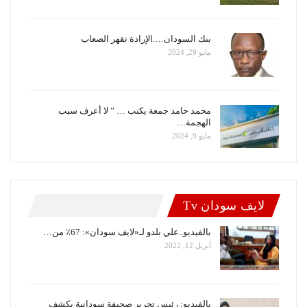
بنك السودان….الإرادة تقهر الصعاب
مايو 29, 2024
محمد حامد جمعة يكتب … ” لا أعرف سبب
الهجمة…
مايو 9, 2024
لايف سودان Tv
بالفيديو..علي بلدو لـ«لايف سودان»: 67٪ من…
أبريل 12, 2022
بالفيديو: رئيس تحرير صحيفة سودانية يكشف