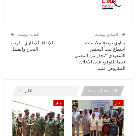
السابق بوست
القادم بوست
مناوي يوضح ملابسات
الإتفاق الإطاري.. فرص
اجتماع بيت السفير
النجاح والفشل
السعودي “نحذر من المضي
قدما للتوقيع على الاعلان
المفروض علينا”
قد يعجبك ايضا
الكل
اخبار
اخبار