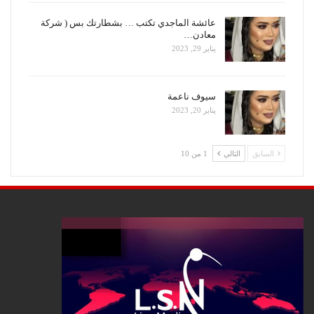
عائشة الماجدي تكتب … بشطارتك بس ( شركة
معادن…
يناير 29, 2023
سيوف ناعمة
يناير 20, 2023
السابق
التالي
1 من 10