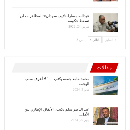
عبدالله مسارلـ«لايف سودان»:المظاهرات لن
تسقط حكومة…
مارس 24, 2022
السابق
التالي
1 من 3
مقالات
محمد حامد جمعة يكتب … ” لا أعرف سبب
الهجمة…
مايو 9, 2024
عبد الناصر سلم يكتب.. الأتفاق الإطاري بين
الأمل…
يناير 29, 2023