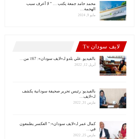
محمد حامد جمعة يكتب … ” لا أعرف سبب
الهجمة…
مايو 9, 2024
لايف سودان Tv
بالفيديو..علي بلدو لـ«لايف سودان»: 67٪ من…
أبريل 12, 2022
بالفيديو: رئيس تحرير صحيفة سودانية يكشف
لـ«لايف…
مارس 31, 2022
كمال عمر لـ«لايف سودان»:” العكسر يطمعون
في…
مارس 25, 2022