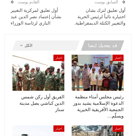
السابق بوست
القادم بوست
أول تعليق لترك بشان
أول تعليق لمركزية التغيير
اختياره نائباً لرئيس الحرية
بشأن إعتماد نصر الدين عبد
والتغيير الكتلة الديمقراطية.
الباري لرئاسة الوزراء
قد يعجبك ايضا
الكل
اخبار
اخبار
رئيس مجلس أمناء منظمة
الفريق أول ركن شمس
الدعوة الإسلامية يشيد بدور
الدين كباشي يصل مدينة
الجمعية الأفريقية الخيرية
سنار
ويسلّم…
اخبار
اخبار