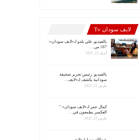
لايف سودان Tv
بالفيديو..علي بلدو لـ«لايف سودان»:
67٪ من…
أبريل 12, 2022
بالفيديو: رئيس تحرير صحيفة
سودانية يكشف لـ«لايف…
مارس 31, 2022
كمال عمر لـ«لايف سودان»:”
العكسر يطمعون في…
مارس 25, 2022
عبدالله مسارلـ«لايف