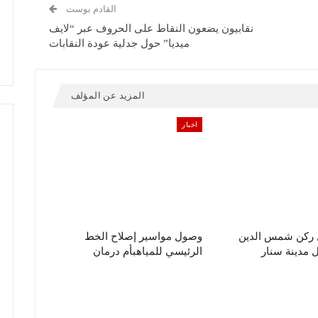
القادم بوست
نقابيون يضعون النقاط على الحروف عبر “لايف
ميديا” حول جدلية عودة النقابات
المزيد عن المؤلف
اخبار
ل ركن شمس الدين
وصول مواسير إصلاح الخط
مدينة سنار
الرئيسي للمياهبأم درمان