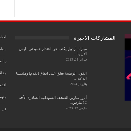
اخبار
المشاركات الاخيرة
مبارك أردول يكتب عن اعتذار حميدتي.. ليس
سياس
الآن يا…
فبراير 21, 2023
رياض
مقال
القوى الوطنية تعلق على اتفاق (تقدم) ومليشيا
الدعم…
يناير 3, 2024
اقتص
منوع
أبرز عناوين الصحف السودانية الصادرة الأحد
12 مارس…
مارس 12, 2023
فن