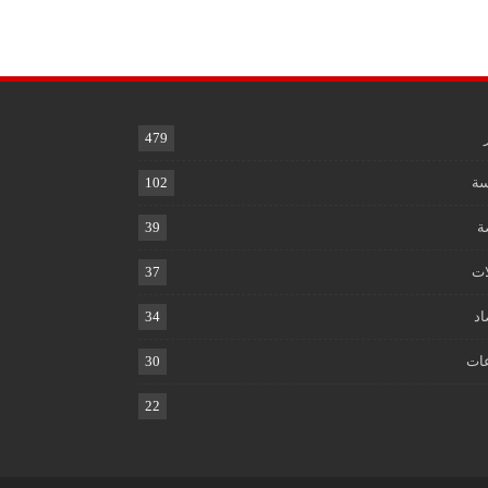
479
ة
102
ة
39
ات
37
اد
34
ات
30
22