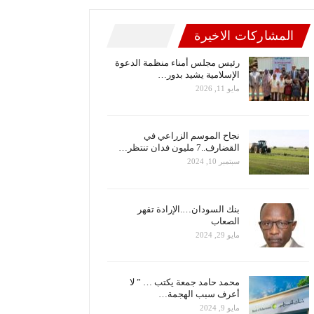
المشاركات الاخيرة
رئيس مجلس أمناء منظمة الدعوة
الإسلامية يشيد بدور…
مايو 11, 2026
نجاح الموسم الزراعي في
القضارف..7 مليون فدان تنتظر…
سبتمبر 10, 2024
بنك السودان….الإرادة تقهر
الصعاب
مايو 29, 2024
محمد حامد جمعة يكتب … ” لا
أعرف سبب الهجمة…
مايو 9, 2024