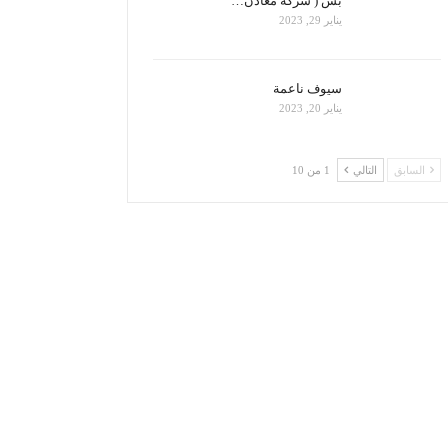
بس ( شركة معادن…
يناير 29, 2023
سيوف ناعمة
يناير 20, 2023
السابق
التالي
1 من 10