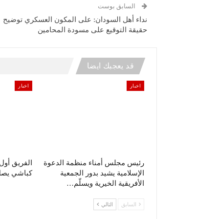
السابق بوست
نداء أهل السودان: على المكون العسكري توضيح
حقيقة التوقيع على مسودة المحامين
قد يعجبك ايضا
اخبار
اخبار
رئيس مجلس أمناء منظمة الدعوة
الفريق أو
الإسلامية يشيد بدور الجمعية
كباشي يصل 
الأفريقية الخيرية ويسلّم…
السابق
التالي