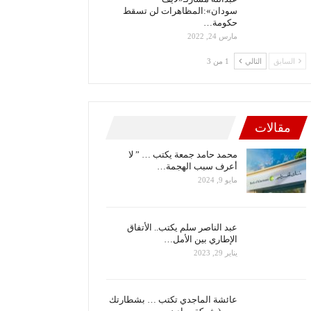
سودان»:المظاهرات لن تسقط
حكومة…
مارس 24, 2022
السابق
التالي
1 من 3
مقالات
محمد حامد جمعة يكتب … ” لا
أعرف سبب الهجمة…
مايو 9, 2024
عبد الناصر سلم يكتب.. الأتفاق
الإطاري بين الأمل…
يناير 29, 2023
عائشة الماجدي تكتب … بشطارتك