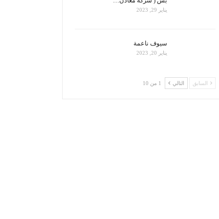
بس ( شركة معادن…
يناير 29, 2023
سيوف ناعمة
يناير 20, 2023
السابق
التالي
1 من 10