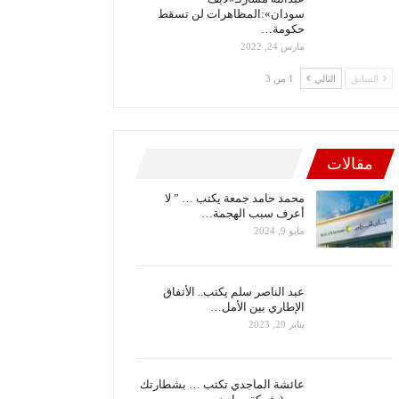
سودان»:المظاهرات لن تسقط
حكومة…
مارس 24, 2022
السابق
التالي
1 من 3
مقالات
محمد حامد جمعة يكتب … ” لا
أعرف سبب الهجمة…
مايو 9, 2024
عبد الناصر سلم يكتب.. الأتفاق
الإطاري بين الأمل…
يناير 29, 2023
عائشة الماجدي تكتب … بشطارتك