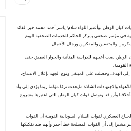
ات كيان الوطن ،وأعتبر اللواء سلام/ ياسر أحمد محمد خير القائد
ومية في مؤتمر صحفي بمركز الحاكم للخدمات الصحفية اليوم
عسكريين والمثقفين والمفكرين ورجال الأعمال.
الوطن نصب أعينهم للدراسة المتأنية والحوار العميق حتى
 القومية.
لى الهدف وحصلت على المبتغى وتوج الجهد بإعلان الاندماج.
أهواء والاجتهادات الشاذة مايحدث نزفا مؤلما ربما يؤدي إلى وأد
أخلاقنا وأزواقنا ونوصل قوات كيان الوطن التي اعتبرها مشروع
للجناح العسكري لقوات السلام السودانية القومية أن القوات
غيير مشيرا إلى أن القوات المسلحة خط أحمر وأنهم ضد تفكيكها