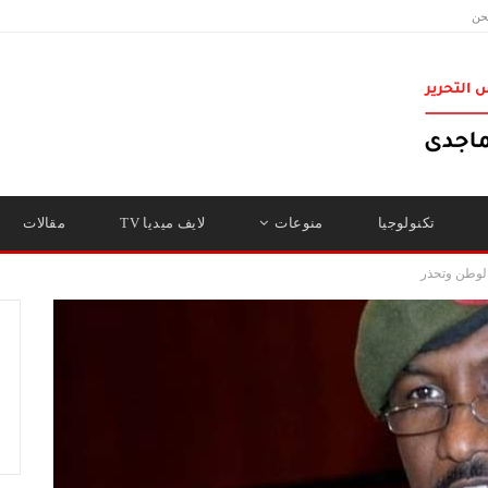
حن
تكنولوجيا
منوعات
لايف ميديا TV
مقالات
الوطن وتحذر