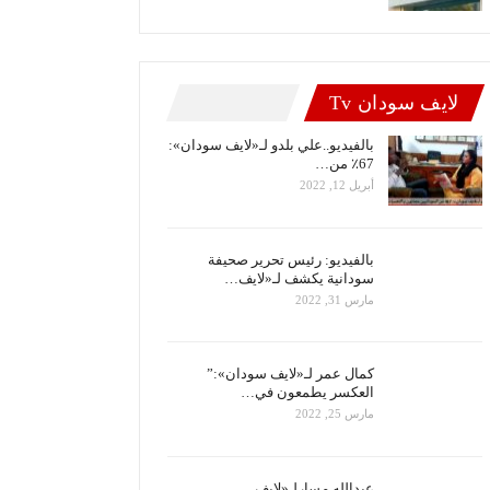
لايف سودان Tv
بالفيديو..علي بلدو لـ«لايف سودان»:
67٪ من…
أبريل 12, 2022
بالفيديو: رئيس تحرير صحيفة
سودانية يكشف لـ«لايف…
مارس 31, 2022
كمال عمر لـ«لايف سودان»:”
العكسر يطمعون في…
مارس 25, 2022
عبدالله مسارلـ«لايف