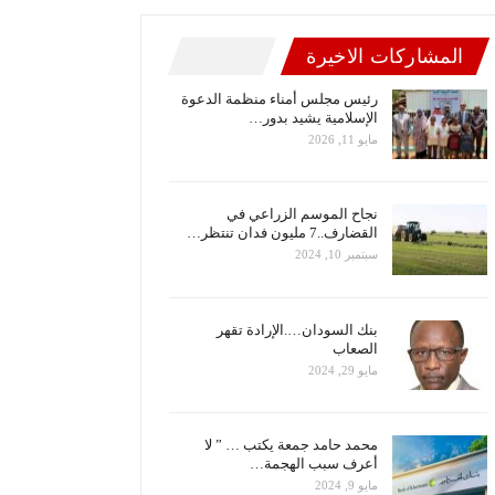
المشاركات الاخيرة
رئيس مجلس أمناء منظمة الدعوة
الإسلامية يشيد بدور…
مايو 11, 2026
نجاح الموسم الزراعي في
القضارف..7 مليون فدان تنتظر…
سبتمبر 10, 2024
بنك السودان….الإرادة تقهر
الصعاب
مايو 29, 2024
محمد حامد جمعة يكتب … ” لا
أعرف سبب الهجمة…
مايو 9, 2024