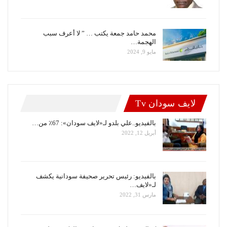
محمد حامد جمعة يكتب … ” لا أعرف سبب
الهجمة…
مايو 9, 2024
لايف سودان Tv
بالفيديو..علي بلدو لـ«لايف سودان»: 67٪ من…
أبريل 12, 2022
بالفيديو: رئيس تحرير صحيفة سودانية يكشف
لـ«لايف…
مارس 31, 2022