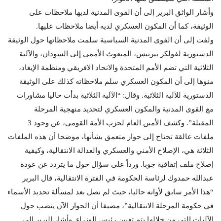
وأشار الواثق البرير إلى أن القوى المدنية لديها ملاحظات على
الوثيقة، كما أن المكون العسكري لديه أيضا ملاحظات عليها.
ولفت إلى أن القوى المدنية السياسية سلمت ملاحظاتها حول الوثيقة
الدستورية لفولكر بيرتيس، المبعوث الأممي إلى السودان، والآلية
الثلاثية التي تضم الأمم المتحدة والاتحاد الافريقي ومنظمة الإيغاد،
منوها إلى أن المكون العسكري سلم ملاحظاته كذلك على الوثيقة
الدستورية للآلية الثلاثية. وقال: “الآلية الثلاثية بدأت حاليا مشاورات
مع القوى المدنية والمكون العسكري لتحديد منهجية المرحلة
المقبلة”. وكشف الأمين العام لحزب الأمة القومي، عن وجود 3
ملفات عالقة تحتاج إلى حوار متعمق بشأنها، موضحا أن هذه الملفات
الثلاثة هي، الإصلاح الأمني والعسكري والعدالة الانتقالية، وكيفية
إصلاح ملف إتفاقية جوبا. ورداً على سؤال حول ما يتردد عن عودة
عبدالله حمدوك لرئاسة الحكومة في الفترة الانتقالية، قال البرير
“هذا الأمر سابق لأوانه حاليا، حيث لم نصل بعد لمسألة تحديد الأسماء
في حكومة المرحلة الانتقالية”، مضيفا أن الحوار الآن ينصب حول
الآليات التي من خلالها يتم تعيين رئيس الوزراء. وأشار البرير إلى