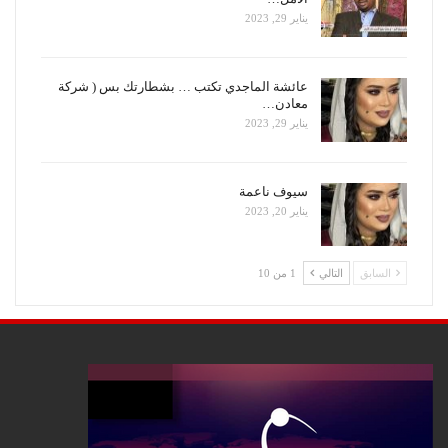
يناير 29, 2023
عائشة الماجدي تكتب … بشطارتك بس ( شركة
معادن…
يناير 29, 2023
سيوف ناعمة
يناير 20, 2023
السابق
التالي
1 من 10