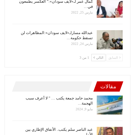
كمال عمر لـ«لايف سودان»:” العكسر يطمعون
في…
مارس 25, 2022
عبدالله مسارلـ«لايف سودان»:المظاهرات لن
تسقط حكومة…
مارس 24, 2022
السابق
التالي
1 من 3
مقالات
محمد حامد جمعة يكتب … ” لا أعرف سبب
الهجمة…
مايو 9, 2024
عبد الناصر سلم يكتب.. الأتفاق الإطاري بين
الأمل…