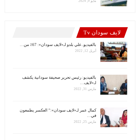
مايو 9, 2024
لايف سودان Tv
بالفيديو..علي بلدو لـ«لايف سودان»: 67٪ من…
أبريل 12, 2022
بالفيديو: رئيس تحرير صحيفة سودانية يكشف
لـ«لايف…
مارس 31, 2022
كمال عمر لـ«لايف سودان»:” العكسر يطمعون
في…
مارس 25, 2022