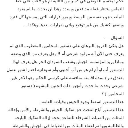
حكم ليحسم الفوضى في كسر من الثانية أم هو لاعب علي خط
التماس ينتظر غفلة مدافعين ويسدد وهذا لن يحدث ما لم يقود
الملعب هو بنفسه من الوسط ويمرر قراراته التي يمسحها كل فترة
ويضعها كشيك من غير توقيع وياتي بقرارات بعدها وهكذا …
السؤال —-
هل يتكئ الفريق البرهان علي دستور المحامين المعطوب الذي لم
يعرف حتي الآن أنه مولود شرعي أم لا وهل يعرف من الذي وضعه
وماذا يريد لمؤسسة الجيش وشعب السودان الحر هل يعرف لهذا
الدستور أب او أم ام هو من أب أجنبي وأم سودانية اختارا شهر عسل
بفندق تبرع بمدة اقامته منافسه علي كرسي الحكم وهو الآخر غير
شرعي وحدث ما حدث وأنجبوا ذلك الجنين المشوه ( دستور
المحامين ) ؟
هذا الدستور اسقط وجود الجيش وقيادته العامة .
هذا الدستور أباح لقحت حق تفكيك الجيش والشرطة والأمن وإحالة
المئات من الضباط الشرفاء للتقاعد بحجة إزالة التفكيك البايخة
والظالمة وبها تم اعفاء المئات من الضباط في الجيش والشرطة