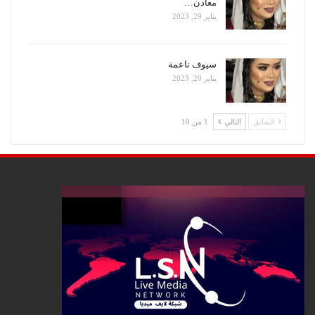
معادن…
يناير 29, 2023
سيوف ناعمة
يناير 20, 2023
السابق
التالي
1 من 10