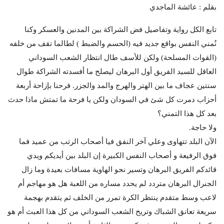
بقلم : عائشة الماجدي
تابع الكل رواية وتفاصيل فض الشراكة بين المدنين والعسكر وكنا
نُمني النفس بواقع جديد فيه (الحسم والضبط ) لطالما تقف من خلفه
(القوات المسلحة) ولكن للأسف طال انتظار الشعب السوداني
العاقل للسيد الفريق أول البرهان ليصلح ما أفسدته الشراكة طوال
سنتين عجاف ما بين الهتر والهرج والمد والجزر. فرحنا بإزاحة أربعة
أحزاب دمرت كل شئ في السودان ولكن يا فرحة ما تمتش ماذا حدث
بعد كل هذا التمني؟
ولا حاجة.
الآن البلد تتهاوى وعلي آخر النفق فيا أصحاب الرتب من عميد فما
فوق الرفيعة و أصحاب النفس الكبيرة إن البلد بين أيديكم ويدي
قائدكم الفريق البرهان وتسير نحو الهاوية مسافات بعيدة وما زال
الجنرال البرهان متردد لم يحدد مساره من اللعبة هل هو مهاجم أم
لاعب وسط متقدم ينتظر الكرة تمرر من الخلف ثم يتقدم بهجمة
سريعة تعانق الشباك وتريح الشعب السوداني من كل هذا العبث أم هو