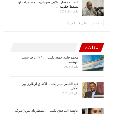
عبدالله مسارلـ«لايف سودان»:المظاهرات لن
تسقط حكومة…
مارس 24, 2022
السابق
التالي
1 من 3
مقالات
محمد حامد جمعة يكتب … ” لا أعرف سبب
الهجمة…
مايو 9, 2024
عبد الناصر سلم يكتب.. الأتفاق الإطاري بين
الأمل…
يناير 29, 2023
عائشة الماجدي تكتب … بشطارتك بس ( شركة