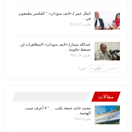
كمال عمر لـ«لايف سودان»:” العكسر يطمعون
في…
مارس 25, 2022
عبدالله مسارلـ«لايف سودان»:المظاهرات لن
تسقط حكومة…
مارس 24, 2022
السابق
التالي
1 من 3
مقالات
محمد حامد جمعة يكتب … ” لا أعرف سبب
الهجمة…
مايو 9, 2024