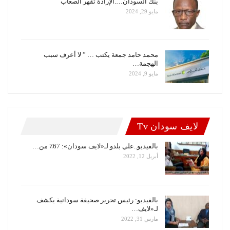
بنك السودان….الإرادة تقهر الصعاب
مايو 29, 2024
محمد حامد جمعة يكتب … ” لا أعرف سبب
الهجمة…
مايو 9, 2024
لايف سودان Tv
بالفيديو..علي بلدو لـ«لايف سودان»: 67٪ من…
أبريل 12, 2022
بالفيديو: رئيس تحرير صحيفة سودانية يكشف
لـ«لايف…
مارس 31, 2022