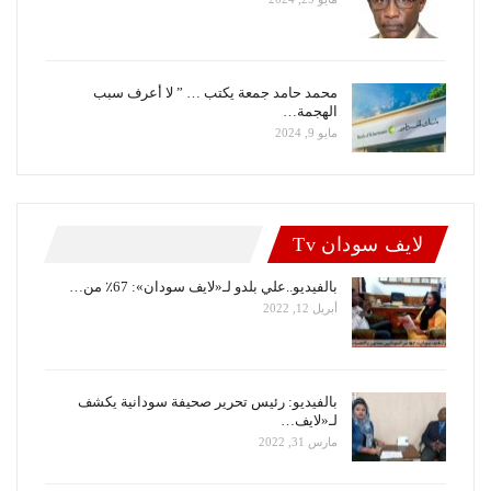
محمد حامد جمعة يكتب … ” لا أعرف سبب
الهجمة…
مايو 9, 2024
لايف سودان Tv
بالفيديو..علي بلدو لـ«لايف سودان»: 67٪ من…
أبريل 12, 2022
بالفيديو: رئيس تحرير صحيفة سودانية يكشف
لـ«لايف…
مارس 31, 2022