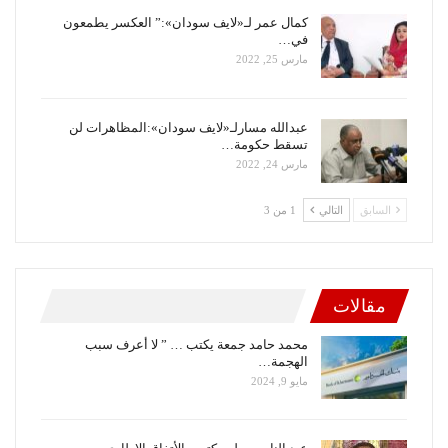
كمال عمر لـ«لايف سودان»:” العكسر يطمعون
في…
مارس 25, 2022
عبدالله مسارلـ«لايف سودان»:المظاهرات لن
تسقط حكومة…
مارس 24, 2022
السابق
التالي
1 من 3
مقالات
محمد حامد جمعة يكتب … ” لا أعرف سبب
الهجمة…
مايو 9, 2024