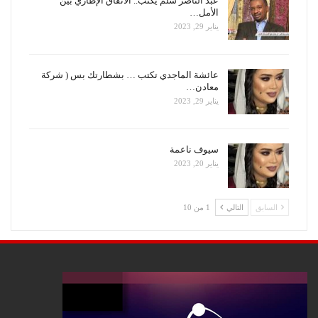
عبد الناصر سلم يكتب.. الأتفاق الإطاري بين
الأمل…
يناير 29, 2023
عائشة الماجدي تكتب … بشطارتك بس ( شركة
معادن…
يناير 29, 2023
سيوف ناعمة
يناير 20, 2023
السابق
التالي
1 من 10