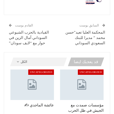
السابق بوست
القادم بوست
المحكمة العليا تعيد”حسن
القيادية بالحزب الشيوعي
محمد ” مديرا للبنك
السوداني آمال الزين في
السعودي السوداني
حوار مع “لايف سودان”
قد يعجبك ايضا
الكل
UNCATEGORIZED
UNCATEGORIZED
مؤسسات صمدت مع
عائشة الماجدي ✍️
الجيش في ظل الحرب