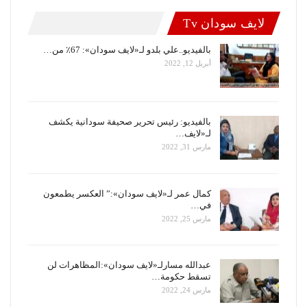
لايف سودان Tv
بالفيديو..علي بلدو لـ«لايف سودان»: 67٪ من…
أبريل 12, 2022
بالفيديو: رئيس تحرير صحيفة سودانية يكشف
لـ«لايف…
مارس 31, 2022
كمال عمر لـ«لايف سودان»:” العكسر يطمعون
في…
مارس 25, 2022
عبدالله مسارلـ«لايف سودان»:المظاهرات لن
تسقط حكومة…
مارس 24, 2022