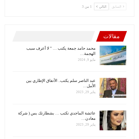
السابق
التالي
1 من 3
مقالات
محمد حامد جمعة يكتب … ” لا أعرف سبب
الهجمة…
مايو 9, 2024
عبد الناصر سلم يكتب.. الأتفاق الإطاري بين
الأمل…
يناير 29, 2023
عائشة الماجدي تكتب … بشطارتك بس ( شركة
معادن…
يناير 29, 2023