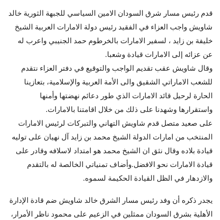
قدم رئيس مسار شرق السودان الامين السياسي للجبهة الثورية خالد
شاويش واجب العزاء في الفقيد رئيس دولة الامارات العربية الشيخ
خليفة بن زايد ، لسفير الامارات بالخرطوم حمد الجنيبي واعرب له
عن عزائه إلى الامارات قيادة وشعبا.
وقال شاويش عقب تقديم الواجب والتوقيع في دفتر العزاء نتقدم
للشعب الاماراتي الشقيق والى الأمة العربية والإسلامية، بتعازينا
الحارة لرحيل قائد الامارات الذي طور دعائم نهضتها وأمنها
واستقرارها وشهدنا على ذلك من خلال اقامتنا بالامارات.
على صعيد متصل قدم شاويش التهاني والتبركات لرئيس الامارات
المنتخب من امارات الدولة الشيخ محمد بن زايد آل نهيان على توليه
قيادة بلاده وقال نثق ان الشيخ محمد هو امتداد لاسلافه وقادر على
قيادة الامارات نحو الافضل.وأضاف تمنياتي الخالصة له بالتقدم
والازدهار في الظل القيادة الحكيمة لسموه.
يجدر ذكره أن وفد رئيس مسار الشرق خالد شاويش ضم قادة الإدارة
الأهلية بشرق السودان ممثلين في الزعيم على محمود ناظر الأمرار،