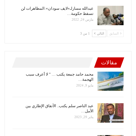
عبدالله مسارلـ«لايف سودان»:المظاهرات لن
تسقط حكومة…
مارس 24, 2022
السابق
التالي
1 من 3
مقالات
محمد حامد جمعة يكتب … ” لا أعرف سبب
الهجمة…
مايو 9, 2024
عبد الناصر سلم يكتب.. الأتفاق الإطاري بين
الأمل…
يناير 29, 2023