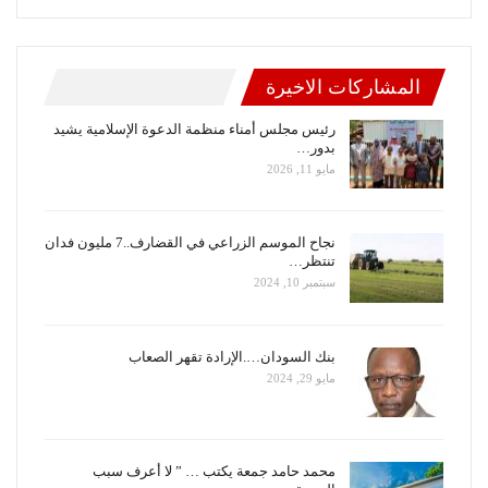
المشاركات الاخيرة
رئيس مجلس أمناء منظمة الدعوة الإسلامية يشيد
بدور…
مايو 11, 2026
نجاح الموسم الزراعي في القضارف..7 مليون فدان
تنتظر…
سبتمبر 10, 2024
بنك السودان….الإرادة تقهر الصعاب
مايو 29, 2024
محمد حامد جمعة يكتب … ” لا أعرف سبب