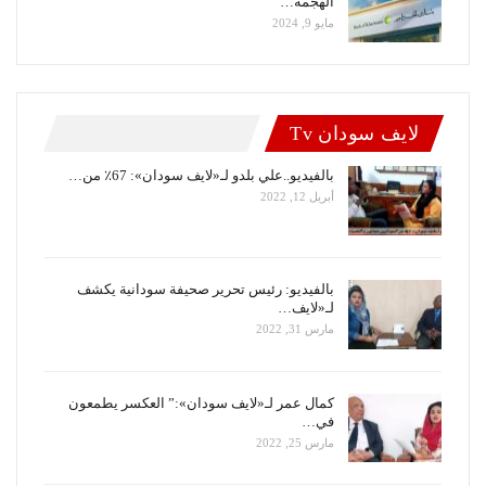
الهجمة…
مايو 9, 2024
لايف سودان Tv
بالفيديو..علي بلدو لـ«لايف سودان»: 67٪ من…
أبريل 12, 2022
بالفيديو: رئيس تحرير صحيفة سودانية يكشف
لـ«لايف…
مارس 31, 2022
كمال عمر لـ«لايف سودان»:” العكسر يطمعون
في…
مارس 25, 2022