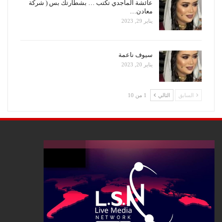
عائشة الماجدي تكتب … بشطارتك بس ( شركة
معادن…
يناير 29, 2023
سيوف ناعمة
يناير 20, 2023
السابق
التالي
1 من 10