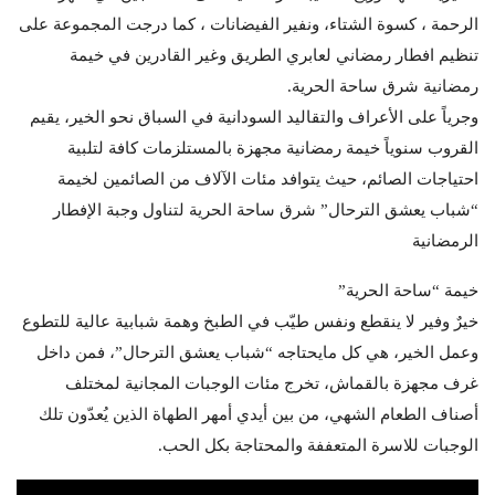
الرحمة ، كسوة الشتاء، ونفير الفيضانات ، كما درجت المجموعة على
تنظيم افطار رمضاني لعابري الطريق وغير القادرين في خيمة
رمضانية شرق ساحة الحرية.
وجرياً على الأعراف والتقاليد السودانية في السباق نحو الخير، يقيم
القروب سنوياً خيمة رمضانية مجهزة بالمستلزمات كافة لتلبية
احتياجات الصائم، حيث يتوافد مئات الآلاف من الصائمين لخيمة
“شباب يعشق الترحال” شرق ساحة الحرية لتناول وجبة الإفطار
الرمضانية
خيمة “ساحة الحرية”
خيرٌ وفير لا ينقطع ونفس طيّب في الطبخ وهمة شبابية عالية للتطوع
وعمل الخير، هي كل مايحتاجه “شباب يعشق الترحال”، فمن داخل
غرف مجهزة بالقماش، تخرج مئات الوجبات المجانية لمختلف
أصناف الطعام الشهي، من بين أيدي أمهر الطهاة الذين يُعدّون تلك
الوجبات للاسرة المتعففة والمحتاجة بكل الحب.