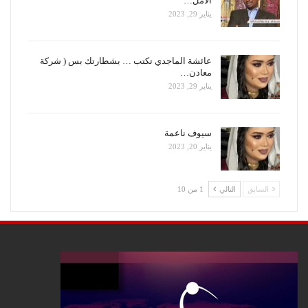
الأمل…
يناير 29, 2023
عائشة الماجدي تكتب … بشطارتك بس ( شركة
معادن…
يناير 29, 2023
سيوف ناعمة
يناير 20, 2023
السابق
التالي
1 من 10