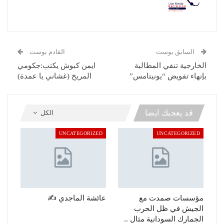
السابق بوست
القادم بوست
الخارجية تنفي المطالبة
ايمن كبوش يكتب:جكومي
بإنهاء تفويض “يونيتامس”
المريخ (غشاني يا عمدة)
قد يعجبك ايضا
الكل
UNCATEGORIZED
UNCATEGORIZED
مؤسسات صمدت مع
عائشة الماجدي ✍️
الجيش في ظل الحرب
الجمارك السودانية مثال ..