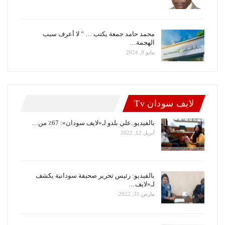
محمد حامد جمعة يكتب … ” لا أعرف سبب
الهجمة…
مايو 9, 2024
لايف سودان Tv
بالفيديو..علي بلدو لـ«لايف سودان»: 67٪ من…
أبريل 12, 2022
بالفيديو: رئيس تحرير صحيفة سودانية يكشف
لـ«لايف…
مارس 31, 2022