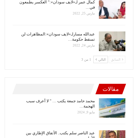
كمال عمر لـ«لايف سودان»:” العكسر يطمعون
في…
مارس 25, 2022
عبدالله مسارلـ«لايف سودان»:المظاهرات لن
تسقط حكومة…
مارس 24, 2022
السابق
التالي
1 من 3
مقالات
محمد حامد جمعة يكتب … ” لا أعرف سبب
الهجمة…
مايو 9, 2024
عبد الناصر سلم يكتب.. الأتفاق الإطاري بين