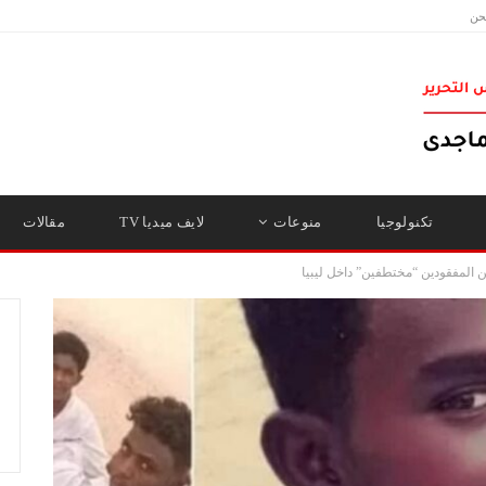
حن
تكنولوجيا
منوعات
لايف ميديا TV
مقالات
ين المفقودين “مختطفين” داخل ليبيا