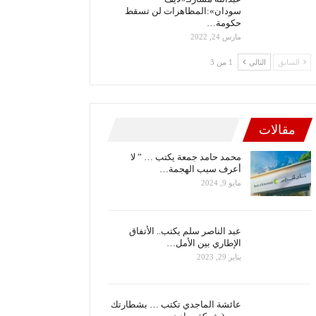
سودان»:المظاهرات لن تسقط
حكومة…
مارس 24, 2022
السابق
التالي
1 من 3
مقالات
محمد حامد جمعة يكتب … ” لا
أعرف سبب الهجمة…
مايو 9, 2024
عبد الناصر سلم يكتب.. الأتفاق
الإطاري بين الأمل…
يناير 29, 2023
عائشة الماجدي تكتب … بشطارتك