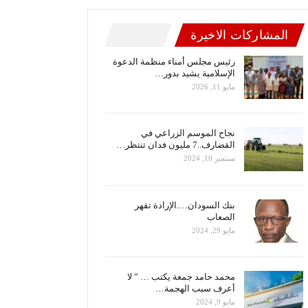
المشاركات الاخيرة
رئيس مجلس أمناء منظمة الدعوة
الإسلامية يشيد بدور…
مايو 11, 2026
نجاح الموسم الزراعي في
القضارف..7 مليون فدان تنتظر…
سبتمبر 10, 2024
بنك السودان….الإرادة تقهر
الصعاب
مايو 29, 2024
محمد حامد جمعة يكتب … ” لا
أعرف سبب الهجمة…
مايو 9, 2024