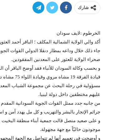
شارك
الخرطوم :لايف سودان
أكد والي الولاية الشمالية المكلف ؛ الباقر أحمد العث
جاء ذلك خلال وداعه بمطار دنقلا الدولي القوات الج
صحراء الولاية للعثور على المعدنين المفقودين.
و بحسب وكالة السودان للأنباء فقد أوضح الباقر أن الق
قيادة الفرقة 
مسؤولية في رحلة البحث عن مجموعة الشباب المعدني
عليهم مختطفين داخل دولة ليبيا.
من جانبه جدد ممثل القوات الجوية السودانية المقدم 
جرائم الإتجار بالبشر والتهريب و كل مل يهدد أمن و ا
و على صعيد متصل قالت جمعية أبناء منطقة البخيت إن
موجودون حاليّاً مع جهة مجهولة.
و أوضحت في تعميم أنها لم تتواصل مع الجهة المجهو