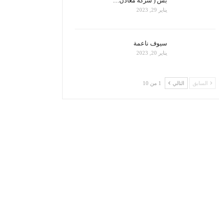
بس ( شركة معادن…
يناير 29, 2023
سيوف ناعمة
يناير 20, 2023
السابق
التالي
1 من 10