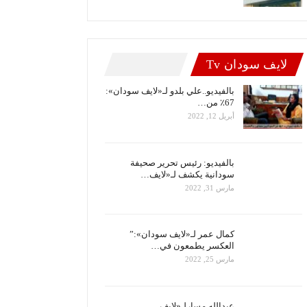
لايف سودان Tv
بالفيديو..علي بلدو لـ«لايف سودان»:
67٪ من…
أبريل 12, 2022
بالفيديو: رئيس تحرير صحيفة
سودانية يكشف لـ«لايف…
مارس 31, 2022
كمال عمر لـ«لايف سودان»:”
العكسر يطمعون في…
مارس 25, 2022
عبدالله مسارلـ«لايف