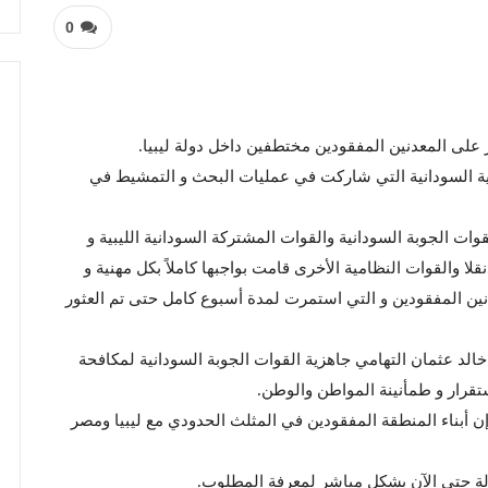
0
ور على المعدنين المفقودين مختطفين داخل دولة ليبيا.
وية السودانية التي شاركت في عمليات البحث و التمشيط في
وات الجوبة السودانية والقوات المشتركة السودانية الليبية و
19 مشاه مروي وقيادة اللواء 75 مشاه دنقلا والقوات النظامية الأخرى قامت بواجبها كاملاً بكل مهنية و
ن المفقودين و التي استمرت لمدة أسبوع كامل حتى تم العثور
خالد عثمان التهامي جاهزية القوات الجوبة السودانية لمكافحة
ستقرار و طمأنينة المواطن والوطن.
 أبناء المنطقة المفقودين في المثلث الحدودي مع ليبيا ومصر
لة حتى الآن بشكل مباشر لمعرفة المطلوب.