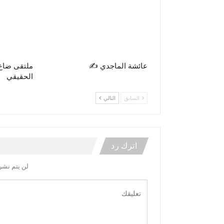
عائشة الماجدي ✍️
ملتقى ضاع
الحقيقي
السابق
التالي
اترك رد
لن يتم نشر 