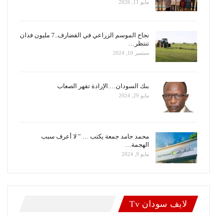
مايو 11, 2026
نجاح الموسم الزراعي في القضارف..7 مليون فدان
تنتظر…
سبتمبر 10, 2024
بنك السودان….الإرادة تقهر الصعاب
مايو 29, 2024
محمد حامد جمعة يكتب … ” لا أعرف سبب
الهجمة…
مايو 9, 2024
لايف سودان Tv