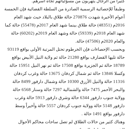
كثيرا من الرجال يتهربون من مسؤلياتهم تجاه أسرهم.
وطبقاً للإحصائية الرسمية الصادرة من السلطة القضائية فإن الخمسة
أعوام الأخيرة شهدت 270876 حالة طلاق بالبلاد حيث شهد العام
2016م (48351) حالة طلاق بينما شهد العام 2017م (55478) حالة كما
شهد العام 2018م (59339) حالة وشهد العام 2019م (60202) حالة
والعام 2020م (47506) حالة.
وبحسب الإحصاءات فإن الخرطوم تحتل المرتبة الأولى بواقع 93119
حالة تليها القضارف بواقع 21280 حالة ثم ولاية النيل الأبيض بواقع
18789 حالة ثم الجزيرة بواقع 17508 حالة ثم نهر النيل 15951 حالة
وكسلا 13846 حالة ثم شمال كردفان 13675 حالة وغرب كردفان
11316 حالة والنيل الأزرق 10300 حالة وشمال دارفور 8499 حالة
والبحر الأحمر 7475 حالة والشمالية 7297 حالة وسنار 6568 حالة
وولاية جنوب دارفور 6344 حالة وشرق دارفور 5913 حالة وغرب
دارفور 5148 حالة وولاية جنوب كردفان 5557 حالة وأخيراً وسط
دارفور بواقع 1491 حالة .
وهناك كثير من حالات الطلاق لم تصل ساحات محاكم الأحوال