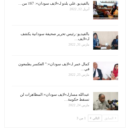
بالفيديو..علي بلدو لـ«لايف سودان»: 67٪ من…
أبريل 12, 2022
بالفيديو: رئيس تحرير صحيفة سودانية يكشف
لـ«لايف…
مارس 31, 2022
كمال عمر لـ«لايف سودان»:” العكسر يطمعون
في…
مارس 25, 2022
عبدالله مسارلـ«لايف سودان»:المظاهرات لن
تسقط حكومة…
مارس 24, 2022
السابق
التالي
1 من 3