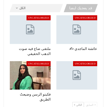
قد يعجبك ايضا
الكل
UNCATEGORIZED
UNCATEGORIZED
عائشة الماجدي ✍️
ملتقى ضاع فيه صوت
الدهب الحقيقي
UNCATEGORIZED
UNCATEGORIZED
فكيتو الرسن وضيعتٌ
الطريق
السابق
التالي