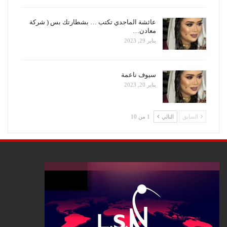
عائشة الماجدي تكتب … بشطارتك بس ( شركة
معادن…
يناير 29, 2023
سيوف ناعمة
يناير 20, 2023
السابق
التالي
1 من 10