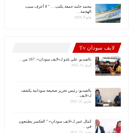
محمد حامد جمعة يكتب … ” لا أعرف سبب
الهجمة…
مايو 9, 2024
لايف سودان Tv
بالفيديو..علي بلدو لـ«لايف سودان»: 67٪ من…
أبريل 12, 2022
بالفيديو: رئيس تحرير صحيفة سودانية يكشف
لـ«لايف…
مارس 31, 2022
كمال عمر لـ«لايف سودان»:” العكسر يطمعون
في…
مارس 25, 2022