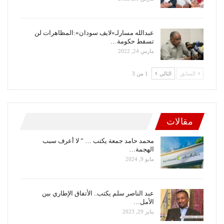
عبدالله مسارلـ«لايف سودان»:المظاهرات لن
تسقط حكومة…
مارس 24, 2022
السابق
التالي
1 من 3
مقالات
محمد حامد جمعة يكتب … ” لا أعرف سبب
الهجمة…
مايو 9, 2024
عبد الناصر سلم يكتب.. الأتفاق الإطاري بين
الأمل…
يناير 29, 2023