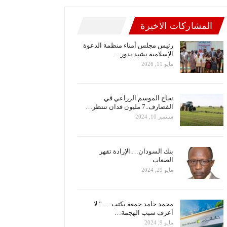
المشاركات الاخيرة
رئيس مجلس أمناء منظمة الدعوة
الإسلامية يشيد بدور…
مايو 11, 2026
نجاح الموسم الزراعي في
القضارف..7 مليون فدان تنتظر…
سبتمبر 10, 2024
بنك السودان….الإرادة تقهر
الصعاب
مايو 29, 2024
محمد حامد جمعة يكتب … ” لا
أعرف سبب الهجمة…
مايو 9, 2024