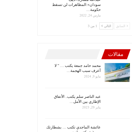
سودان»:المظاهرات لن تسقط
حكومة…
مارس 24, 2022
السابق
التالي
1 من 3
مقالات
محمد حامد جمعة يكتب … ” لا
أعرف سبب الهجمة…
مايو 9, 2024
عبد الناصر سلم يكتب.. الأتفاق
الإطاري بين الأمل…
يناير 29, 2023
عائشة الماجدي تكتب … بشطارتك