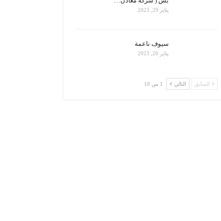
بس ( شركة معادن…
يناير 29, 2023
سيوف ناعمة
يناير 20, 2023
السابق
التالي
1 من 10