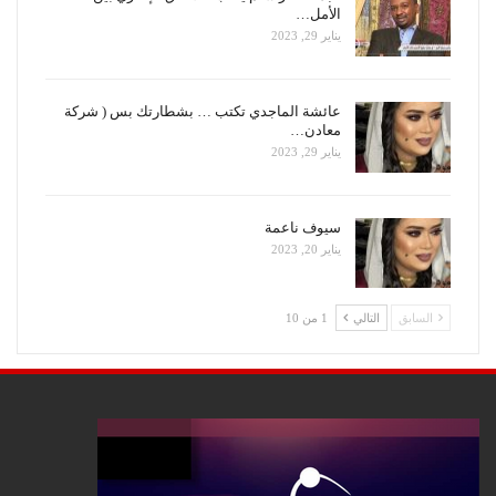
الأمل…
يناير 29, 2023
عائشة الماجدي تكتب … بشطارتك بس ( شركة
معادن…
يناير 29, 2023
سيوف ناعمة
يناير 20, 2023
السابق
التالي
1 من 10