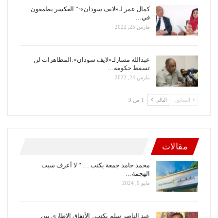
كمال عمر لـ«لايف سودان»:” العكسر يطمعون
في…
مارس 25, 2022
عبدالله مسارلـ«لايف سودان»:المظاهرات لن
تسقط حكومة…
مارس 24, 2022
السابق
التالي
1 من 3
مقالات
محمد حامد جمعة يكتب … ” لا أعرف سبب
الهجمة…
مايو 9, 2024
عبد الناصر سلم يكتب.. الأتفاق الإطاري بين