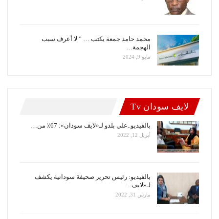
محمد حامد جمعة يكتب … ” لا أعرف سبب
الهجمة…
مايو 9, 2024
لايف سودان Tv
بالفيديو..علي بلدو لـ«لايف سودان»: 67٪ من…
أبريل 12, 2022
بالفيديو: رئيس تحرير صحيفة سودانية يكشف
لـ«لايف…
مارس 31, 2022