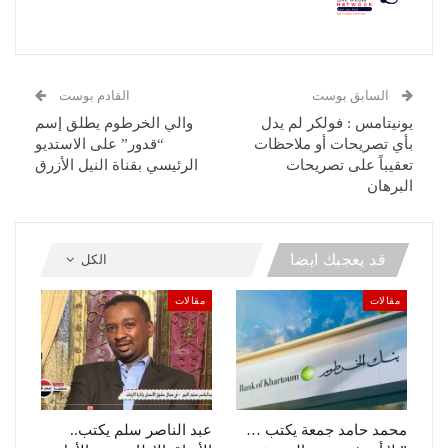
السابق بوست
القادم بوست
يونيتامس : فولكر لم يدل
والي الخرطوم يطلق إسم
بأي تصريحات أو ملاحظات
“قدور” على الاستديو
تعقيباً على تصريحات
الرئيسي بقناة النيل الأزرق
البرهان
قد يعجبك ايضا
الكل
مقالات
مقالات
محمد حامد جمعة يكتب …
عبد الناصر سلم يكتب..