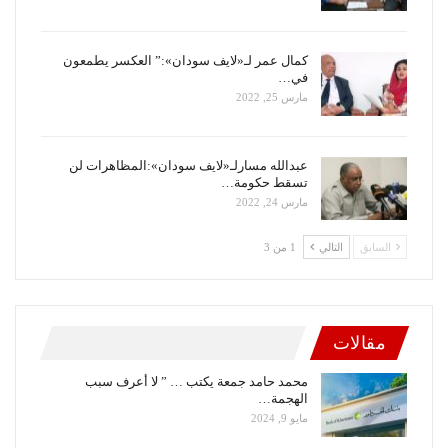
كمال عمر لـ«لايف سودان»:” العكسر يطمعون
في…
مارس 25, 2022
عبدالله مسارلـ«لايف سودان»:المظاهرات لن
تسقط حكومة…
مارس 24, 2022
السابق
التالي
1 من 3
مقالات
محمد حامد جمعة يكتب … ” لا أعرف سبب
الهجمة…
مايو 9, 2024