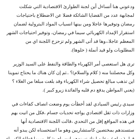
ودعوني هنا أتساءل أين لجنة الطوارئ الاقتصادية التي شكلت
لمجابهة عدد من القضايا الشائكة فضلا عن الاضطلاع باحتياجات
رمضان وتوفيرها عاجلا ومن بينها انسياب المواد البترولية لضمان
استقرار الإمداد الكهربائي سيما في رمضان، وتوفير احتياجات الشهر
المعظم عاجلا،،وها قد أتى الشهر ولم تزحزح اللجنة اي من
المطلوبات ولو قيد أنملة ( حلوها).
ترى هل استعصى أمر الكهرباء والطاقة والنفط على السيد الوزير
وكل محصلتنا منه ( كلام والسلام)؟ ..ثم إن كان هناك ما يحتاج تموينا
اين تذهب مبالغ تحصيل شراء الكهرباء وقد بلغت مبلغا من الغلاء ؟
(يعني المواطن يدفع دم قلبه والفائدة زيرو كبير ).
سيدي رئيس السيادي لقد أخطأت يوم وضعت انصاف كفاءات في
وزارات ذات ثقل اقتصادي يواجه تحديات جسام ،فكل من اتيت بهم
في هذه المواقع إقل من التحدي ،قالت اللجنة الاقتصادية أنها
ستسندهم بمختصين كاستشاريين وهو ما استحسناه لكن يبدو أنه
قرار ( ساي). وعليه ليتك تسندهم انت باي شكل سيما قطاع الكهرباء