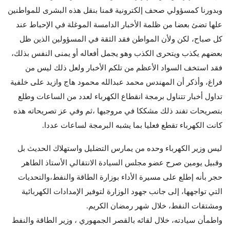
وبدورنا كمسؤولي صحف إلكترونية قمنا بنقل هذه البشرى للمواطنين
علها تضئ بعضا من ظلمة الأخبار الدامسة الموغلة في الإحباط عند
كل صباح، لكن ولأن المواطن فقد الثقة في المسؤولين الذين ظل
بعضهم يكذب ويتحرى الكذب وهو يجمل أفعاله أو يمنى النفس بذلك،
فقد استخف السواد الأعظم من تلكم الأخبار ولعل ذلك ليس من
فراغ، وأذكر أن المهندس محمد عبدالله محمود هاج وازيد على خلفية
تداول أخبار تتناول برمجة انقطاع الكهرباء لعدد من الساعات وطلع
بتصريحات تفند ذلك مشككا في مروجيها ،ثم وفي عز تصريحاته هذه
كانت الكهرباء تقطع فعليا بما يشبه البرمجة لساعات عددا.
ليس وزير الكهرباء وحده من يمارس التضليل واستهلاك الحديث بل
وقبيل يومين صرح عضو مجلس السيادة الانتقالي الأستاذ الطاهر
حجر بأنه إطلع على مسيرة الأداء بوزارة الطاقة والنفط،والتحديات
التي تواجهها، إلى جانب جهود الوزارة لتوفير الإمدادات الكهربائية
ومشتقات النفط، خلال شهر رمضان الكريم.
واطمأن سيادته، خلال لقائه بالقصر الجمهوري ، وزير الطاقة والنفط