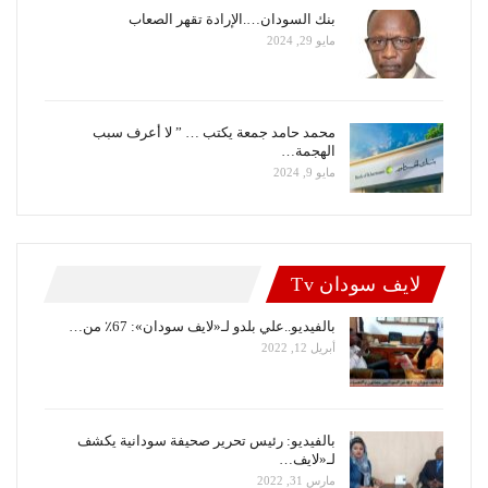
بنك السودان….الإرادة تقهر الصعاب
مايو 29, 2024
محمد حامد جمعة يكتب … ” لا أعرف سبب
الهجمة…
مايو 9, 2024
لايف سودان Tv
بالفيديو..علي بلدو لـ«لايف سودان»: 67٪ من…
أبريل 12, 2022
بالفيديو: رئيس تحرير صحيفة سودانية يكشف
لـ«لايف…
مارس 31, 2022