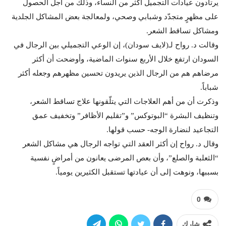
يرتادون عيادات التجميل أكثر من النساء، وذلك من أجل الحصول
على مظهرٍ متجدّد وشبابي وصحي، ولمعالجة بعض المشاكل الجلدية
ومشاكل تساقط الشعر.
وقالت د. رواح لـ(لايف سودان)، إن الوعي التجميلي بين الرجال في
السودان ارتفع خلال الأربع سنوات الماضية، وأوضحت أن أكثر
مرضاهم هم من الرجال الذين يريدون تحسين مظهرهم وجعله أكثر
شباباً.
وذكرت أن من أهم العلاجات التي يتلّقونها علاج تساقط الشعر،
وتنظيف البشرة “البوتوكس” و”تقليم الأظافر” وتخفيف عمق
التجاعيد لنضارة الوجه- حسب قولها.
وقال د. رواح إن أكثر العقد التي تواجه الرجال هي مشاكل الشعر
“الثعلبة والصلع”، وأن بعص المرضى يعانون من أمراضٍ نفسية
بسببها، ونوهت إلى أن عيادتها تستقبل الكثيرين يومياً.
0
شارك