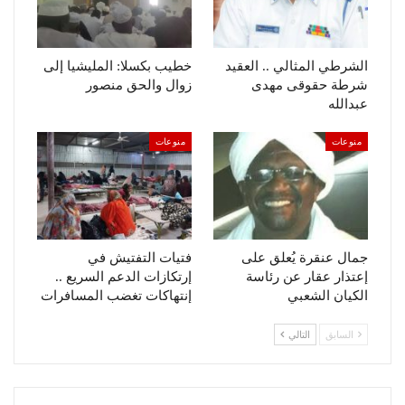
الشرطي المثالي .. العقيد
خطيب بكسلا: المليشيا إلى
شرطة حقوقى مهدى
زوال والحق منصور
عبدالله
منوعات
منوعات
جمال عنقرة يُعلق على
فتيات التفتيش في
إعتذار عقار عن رئاسة
إرتكازات الدعم السريع ..
الكيان الشعبي
إنتهاكات تغضب المسافرات
السابق
التالي