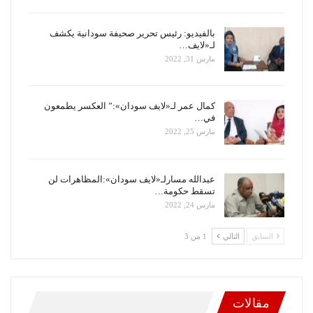
بالفيديو: رئيس تحرير صحيفة سودانية يكشف
لـ«لايف…
مارس 31, 2022
كمال عمر لـ«لايف سودان»:” العكسر يطمعون
في…
مارس 25, 2022
عبدالله مسارلـ«لايف سودان»:المظاهرات لن
تسقط حكومة…
مارس 24, 2022
السابق
التالي
1 من 3
مقالات