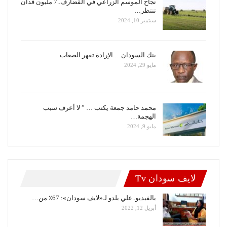
نجاح الموسم الزراعي في القضارف..7 مليون فدان
تنتظر…
سبتمبر 10, 2024
بنك السودان….الإرادة تقهر الصعاب
مايو 29, 2024
محمد حامد جمعة يكتب … ” لا أعرف سبب
الهجمة…
مايو 9, 2024
لايف سودان Tv
بالفيديو..علي بلدو لـ«لايف سودان»: 67٪ من…
أبريل 12, 2022