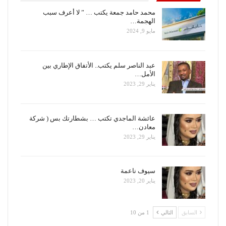
محمد حامد جمعة يكتب … ” لا أعرف سبب
الهجمة…
مايو 9, 2024
عبد الناصر سلم يكتب.. الأتفاق الإطاري بين
الأمل…
يناير 29, 2023
عائشة الماجدي تكتب … بشطارتك بس ( شركة
معادن…
يناير 29, 2023
سيوف ناعمة
يناير 20, 2023
السابق
التالي
1 من 10