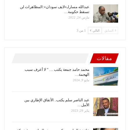
عبدالله مسارلـ«لايف سودان»:المظاهرات لن
تسقط حكومة…
مارس 24, 2022
السابق
التالي
1 من 3
مقالات
محمد حامد جمعة يكتب … ” لا أعرف سبب
الهجمة…
مايو 9, 2024
عبد الناصر سلم يكتب.. الأتفاق الإطاري بين
الأمل…
يناير 29, 2023