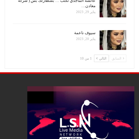
عائشة الماجدي تكتب … بشطارتك بس ( شركة
معادن…
يناير 29, 2023
سيوف ناعمة
يناير 20, 2023
السابق
التالي
1 من 10