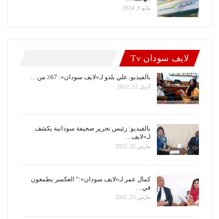
مايو 9, 2024
لايف سودان Tv
بالفيديو..علي بلدو لـ«لايف سودان»: 67٪ من…
أبريل 12, 2022
بالفيديو: رئيس تحرير صحيفة سودانية يكشف
لـ«لايف…
مارس 31, 2022
كمال عمر لـ«لايف سودان»:” العكسر يطمعون
في…
مارس 25, 2022