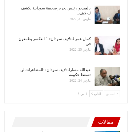
بالفيديو: رئيس تحرير صحيفة سودانية يكشف
لـ«لايف…
مارس 31, 2022
كمال عمر لـ«لايف سودان»:” العكسر يطمعون
في…
مارس 25, 2022
عبدالله مسارلـ«لايف سودان»:المظاهرات لن
تسقط حكومة…
مارس 24, 2022
السابق
التالي
1 من 3
مقالات