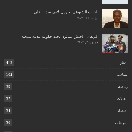
الحزب الشيوعي يعلق ل”لايف ميديا” على…
نوفمبر 14, 2023
البرهان: الجيش سيكون تحت حكومة مدنية منتخبة
مارس 26, 2023
اخبار
479
سياسة
102
رياضة
39
مقالات
37
اقتصاد
34
منوعات
30