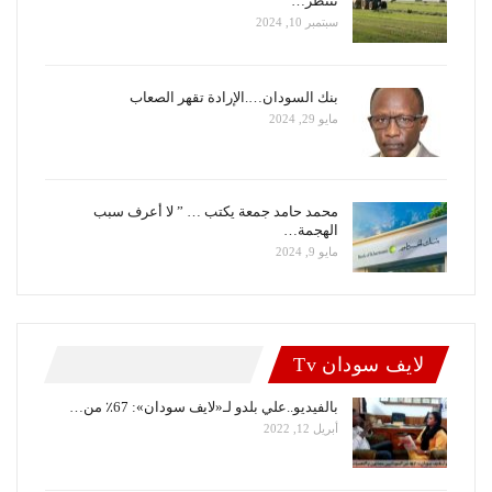
تنتظر…
سبتمبر 10, 2024
بنك السودان….الإرادة تقهر الصعاب
مايو 29, 2024
محمد حامد جمعة يكتب … ” لا أعرف سبب
الهجمة…
مايو 9, 2024
لايف سودان Tv
بالفيديو..علي بلدو لـ«لايف سودان»: 67٪ من…
أبريل 12, 2022