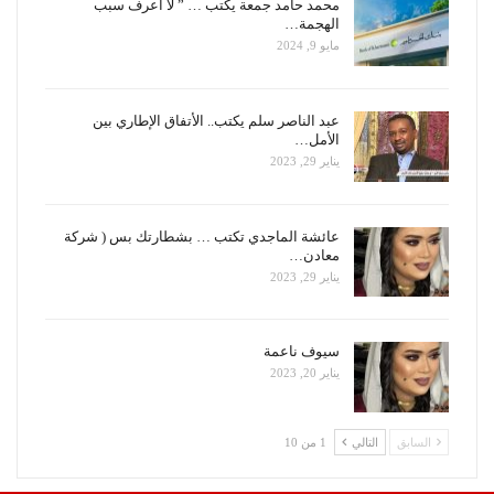
محمد حامد جمعة يكتب … ” لا أعرف سبب
الهجمة…
مايو 9, 2024
عبد الناصر سلم يكتب.. الأتفاق الإطاري بين
الأمل…
يناير 29, 2023
عائشة الماجدي تكتب … بشطارتك بس ( شركة
معادن…
يناير 29, 2023
سيوف ناعمة
يناير 20, 2023
السابق
التالي
1 من 10