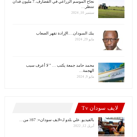
نجاح الموسم الزراعي في القضارف..7 مليون فدان
تنتظر…
سبتمبر 10, 2024
بنك السودان….الإرادة تقهر الصعاب
مايو 29, 2024
محمد حامد جمعة يكتب … ” لا أعرف سبب
الهجمة…
مايو 9, 2024
لايف سودان Tv
بالفيديو..علي بلدو لـ«لايف سودان»: 67٪ من…
أبريل 12, 2022