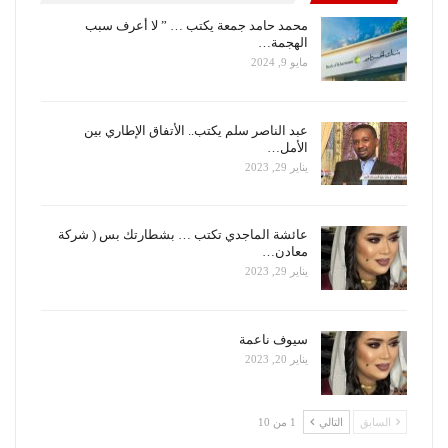
محمد حامد جمعة يكتب … ” لا أعرف سبب
الهجمة…
مايو 9, 2024
عبد الناصر سلم يكتب.. الأتفاق الإطاري بين
الأمل…
يناير 29, 2023
عائشة الماجدي تكتب … بشطارتك بس ( شركة
معادن…
يناير 29, 2023
سيوف ناعمة
يناير 20, 2023
السابق
التالي
1 من 10