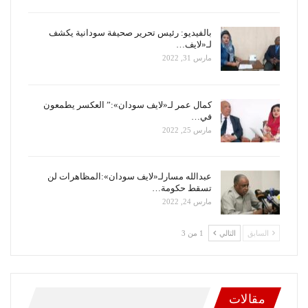
بالفيديو: رئيس تحرير صحيفة سودانية يكشف
لـ«لايف…
مارس 31, 2022
كمال عمر لـ«لايف سودان»:” العكسر يطمعون
في…
مارس 25, 2022
عبدالله مسارلـ«لايف سودان»:المظاهرات لن
تسقط حكومة…
مارس 24, 2022
السابق
التالي
1 من 3
مقالات