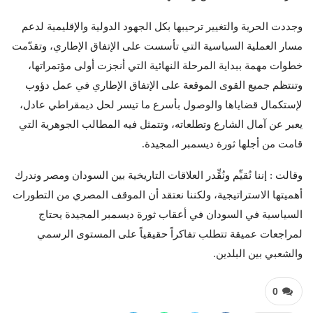
وجددت الحرية والتغيير ترحيبها بكل الجهود الدولية والإقليمية لدعم
مسار العملية السياسية التي تأسست على الإتفاق الإطاري، وتقدّمت
خطوات مهمة ببداية المرحلة النهائية التي أنجزت أولى مؤتمراتها،
وتنتظم جميع القوى الموقعة على الإتفاق الإطاري في عمل دؤوب
لإستكمال قضاياها والوصول بأسرع ما تيسر لحل ديمقراطي عادل،
يعبر عن آمال الشارع وتطلعاته، وتتمثل فيه المطالب الجوهرية التي
قامت من أجلها ثورة ديسمبر المجيدة.
وقالت : إننا نُقيِّم ونُقِّدر العلاقات التاريخية بين السودان ومصر وندرك
أهميتها الاستراتيجية، ولكننا نعتقد أن الموقف المصري من التطورات
السياسية في السودان في أعقاب ثورة ديسمبر المجيدة يحتاج
لمراجعات عميقة تتطلب تفاكراً حقيقياً على المستوى الرسمي
والشعبي بين البلدين.
0