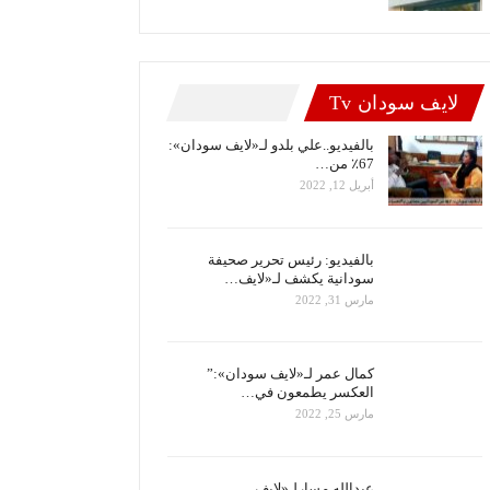
لايف سودان Tv
بالفيديو..علي بلدو لـ«لايف سودان»:
67٪ من…
أبريل 12, 2022
بالفيديو: رئيس تحرير صحيفة
سودانية يكشف لـ«لايف…
مارس 31, 2022
كمال عمر لـ«لايف سودان»:”
العكسر يطمعون في…
مارس 25, 2022
عبدالله مسارلـ«لايف