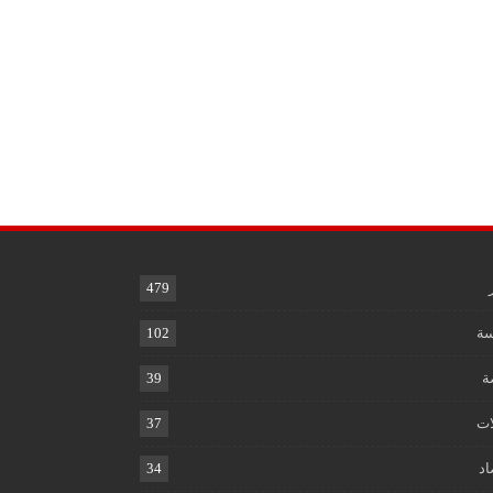
479
ة
102
ة
39
ات
37
اد
34