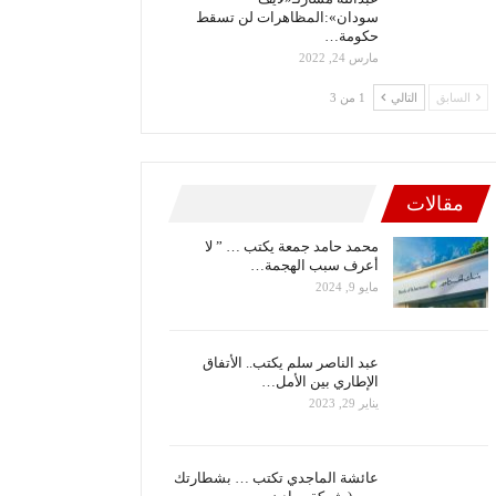
سودان»:المظاهرات لن تسقط
حكومة…
مارس 24, 2022
السابق
التالي
1 من 3
مقالات
محمد حامد جمعة يكتب … ” لا
أعرف سبب الهجمة…
مايو 9, 2024
عبد الناصر سلم يكتب.. الأتفاق
الإطاري بين الأمل…
يناير 29, 2023
عائشة الماجدي تكتب … بشطارتك