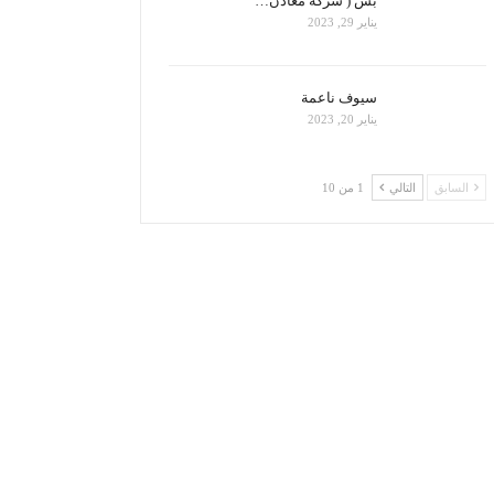
بس ( شركة معادن…
يناير 29, 2023
سيوف ناعمة
يناير 20, 2023
السابق
التالي
1 من 10