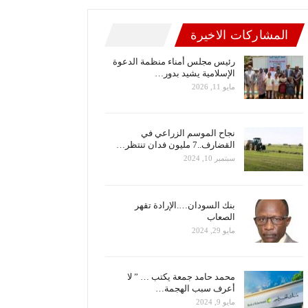
المشاركات الاخيرة
رئيس مجلس أمناء منظمة الدعوة
الإسلامية يشيد بدور…
مايو 11, 2026
نجاح الموسم الزراعي في
القضارف..7 مليون فدان تنتظر…
سبتمبر 10, 2024
بنك السودان….الإرادة تقهر
الصعاب
مايو 29, 2024
محمد حامد جمعة يكتب … ” لا
أعرف سبب الهجمة…
مايو 9, 2024