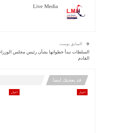
Live Media
السابق بوست
السلطات تبدأ خطواتها بشأن رئيس مجلس الوزراء
القادم
قد يعجبك ايضا
اخبار
اخبار