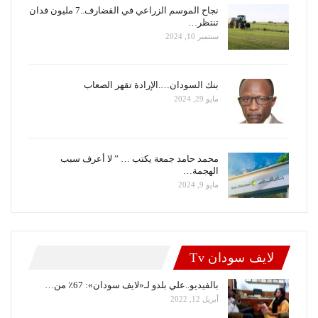
نجاح الموسم الزراعي في القضارف..7 مليون فدان
تنتظر…
سبتمبر 10, 2024
بنك السودان….الإرادة تقهر الصعاب
مايو 29, 2024
محمد حامد جمعة يكتب … ” لا أعرف سبب
الهجمة…
مايو 9, 2024
لايف سودان Tv
بالفيديو..علي بلدو لـ«لايف سودان»: 67٪ من…
أبريل 12, 2022