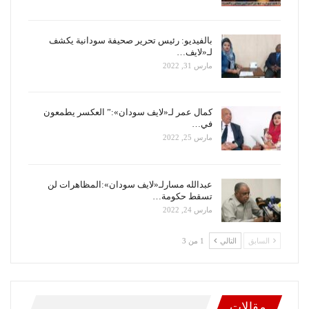
بالفيديو: رئيس تحرير صحيفة سودانية يكشف
لـ«لايف…
مارس 31, 2022
كمال عمر لـ«لايف سودان»:” العكسر يطمعون
في…
مارس 25, 2022
عبدالله مسارلـ«لايف سودان»:المظاهرات لن
تسقط حكومة…
مارس 24, 2022
السابق
التالي
1 من 3
مقالات