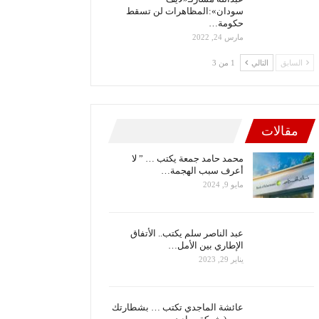
سودان»:المظاهرات لن تسقط
حكومة…
مارس 24, 2022
السابق
التالي
1 من 3
مقالات
محمد حامد جمعة يكتب … ” لا
أعرف سبب الهجمة…
مايو 9, 2024
عبد الناصر سلم يكتب.. الأتفاق
الإطاري بين الأمل…
يناير 29, 2023
عائشة الماجدي تكتب … بشطارتك