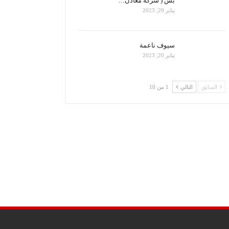
بس ( شركة معادن…
يناير 29, 2023
سيوف ناعمة
يناير 20, 2023
السابق
التالي
1 من 10