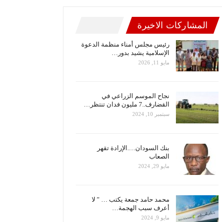
المشاركات الاخيرة
رئيس مجلس أمناء منظمة الدعوة
الإسلامية يشيد بدور…
مايو 11, 2026
نجاح الموسم الزراعي في
القضارف..7 مليون فدان تنتظر…
سبتمبر 10, 2024
بنك السودان….الإرادة تقهر
الصعاب
مايو 29, 2024
محمد حامد جمعة يكتب … ” لا
أعرف سبب الهجمة…
مايو 9, 2024