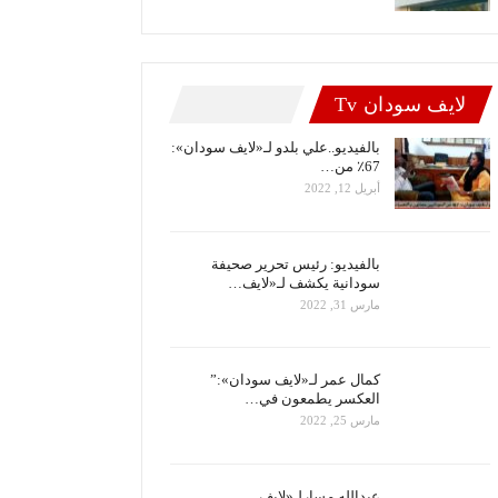
لايف سودان Tv
بالفيديو..علي بلدو لـ«لايف سودان»:
67٪ من…
أبريل 12, 2022
بالفيديو: رئيس تحرير صحيفة
سودانية يكشف لـ«لايف…
مارس 31, 2022
كمال عمر لـ«لايف سودان»:”
العكسر يطمعون في…
مارس 25, 2022
عبدالله مسارلـ«لايف