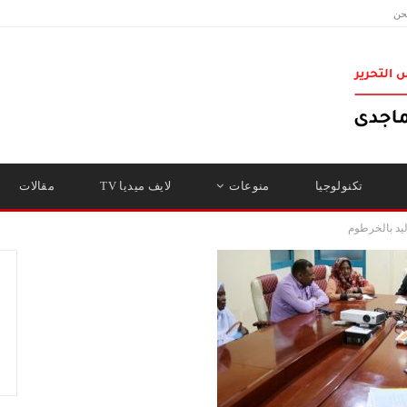
حن
تكنولوجيا
منوعات
لايف ميديا TV
مقالات
يد بالخرطوم