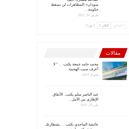
سودان»:المظاهرات لن تسقط
حكومة…
مارس 24, 2022
السابق
التالي
1 من 3
مقالات
محمد حامد جمعة يكتب … ” لا
أعرف سبب الهجمة…
مايو 9, 2024
عبد الناصر سلم يكتب.. الأتفاق
الإطاري بين الأمل…
يناير 29, 2023
عائشة الماجدي تكتب … بشطارتك