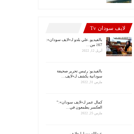
لايف سودان Tv
بالفيديو..علي بلدو لـ«لايف سودان»:
67٪ من…
أبريل 12, 2022
بالفيديو: رئيس تحرير صحيفة
سودانية يكشف لـ«لايف…
مارس 31, 2022
كمال عمر لـ«لايف سودان»:”
العكسر يطمعون في…
مارس 25, 2022
عبدالله مسارلـ«لايف