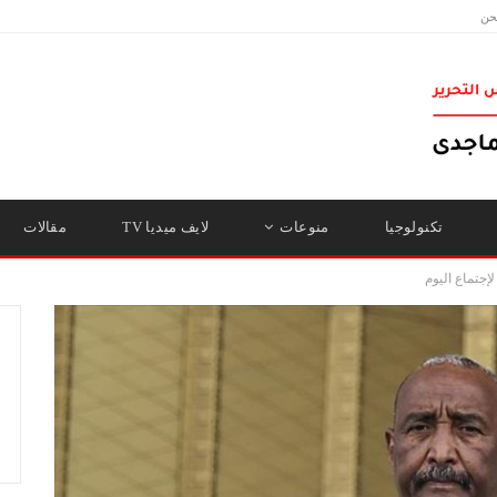
حن
تكنولوجيا
منوعات
لايف ميديا TV
مقالات
إجتماع اليوم