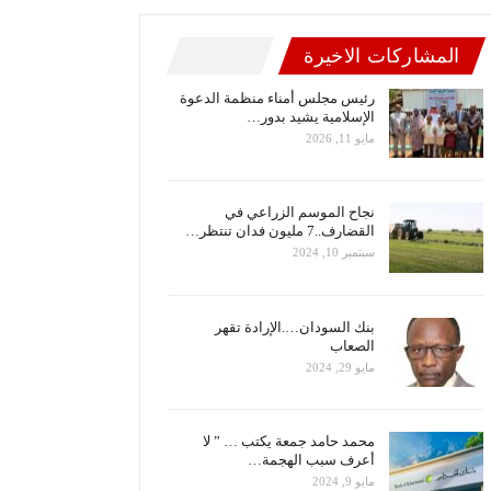
المشاركات الاخيرة
رئيس مجلس أمناء منظمة الدعوة
الإسلامية يشيد بدور…
مايو 11, 2026
نجاح الموسم الزراعي في
القضارف..7 مليون فدان تنتظر…
سبتمبر 10, 2024
بنك السودان….الإرادة تقهر
الصعاب
مايو 29, 2024
محمد حامد جمعة يكتب … ” لا
أعرف سبب الهجمة…
مايو 9, 2024