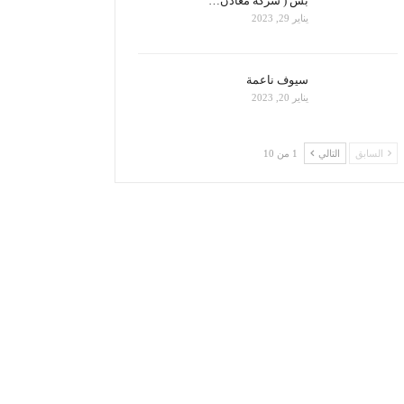
بس ( شركة معادن…
يناير 29, 2023
سيوف ناعمة
يناير 20, 2023
السابق
التالي
1 من 10