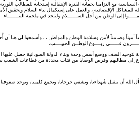
ئياً من العملية السياسية مع التزامنا بحماية الفترة الإنتقالية إستجابة للمطالب
 للمشاكل الإقتصادية ، والعمل على إستكمال بناء السلام وتحقيق الأمن وا
ـــــوا إلى الوطن من أجل الســــــلام ولنتحِد في ملحمة البنـــــــاء.
اً أميناً وضامناً لأمن وسلامة الوطن والمواطن ، . وأسمحوا لي هنا 
ــرون فــــــي ربــــوع الوطــن الحبيــــب.
يخية لتوحيد الصف ووضع أسس وحدة وبناء الدولة السودانية حصل عليها
ماع إلى مطالبهم وفرض الوصايا من فئات محددة من قطاعات الشعب سيض
سأل الله أن يتقبل شُهداءنا، ويشفي جرحانا، ويجمع كلمتنا، ويوحد صفوفنا،