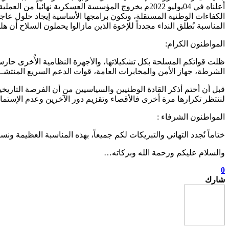
أعلناه في 04يوليو 2022م بخروج المؤسسة العسكرية نها
الكفاءات الوطنية المستقلة، وتكون برامجها الأساسية إيجاد حلول عاجلة
المناسبة نُطلق النداء مجدداً للإخوة الذين مازالوا يحملون السلاح أن هلم
المواطنون الكرام:
ظلت قواتكم المسلحة بكل تشكيلاتها، والأجهزة النظامية الأُخرى حارس
الشرطة، جهاز الأمن والمخابرات العامة، قوات الدعم السريع المنتشــــ
قبل أن أختم أذكر القادة الوطنيين والسياسيين من أن الفرصة التار
لننتظر تكرارها مرة أخرى فالأقصاء وتقزيم دور الآخرين وعدم الإست
المواطنون الشرفاء :
ختاماً نُجدد التهاني والتبريكات لكم جميعاً، بهذه المناسبة العظيمة ون
والسلام عليكم ورحمة الله وبركاته…
0
شارك