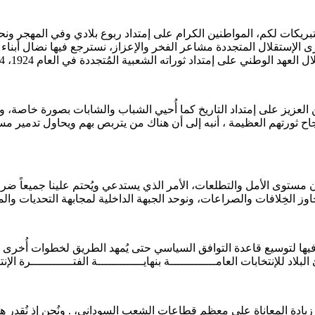
تبريكات لكم، المواطنين الكرام على إمتداد ربوع بلادي وفي المهجر ون
ذكرى الإستقلال المتجددة مشاعر الفخر والإعزاز، نسترجع فيها نضال أبن
على إمتداد ثوراته الشعبية المُتجددة في العام 1924، 1964 ، 1985 وحتى 2019 .
طن العزيز على إمتداد التاريخ كما أُحيي الشباب والشابات بصورة خاصة، 
جاح ثورتهم العظيمة ، أنبه إلى أن هناك من يتربص بهم ويحاول تدمير م
ون مستوى الأمل والتطلعات، الأمر الذي يستدعي ويُحتم علينا جميعاً ضر
 الخِلافات والصراعات، ونوحد الجبهة الداخلية لمجابهة التحديات والمخاطـ
يها لتوسيع قاعدة التوافق السياسي حتى يُمهد الطريق لخطوات أُخرى مُه
لإنتخابات العامـــــــــــــة بنهايـــــــــــــة الفتــــــــــــرة الإنتقا
 زيادة المعاناة على معظم قِطاعات الشعب السوداني، . ونُحن إذ نُقدر هذ