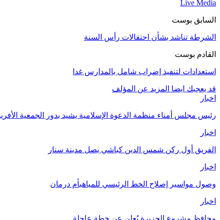
Live Media
السابق بوست
الشرطة تناشد بشأن احتفالات رأس السنة
القادم بوست
استعدادات لتنفيذ إضراب شامل بالمدارس غدا
قد يعجبك ايضا
المزيد عن المؤلف
اخبار
رئيس مجلس أمناء منظمة الدعوة الإسلامية يشيد بدور الجمعية الأفريق
اخبار
الفريق أول ركن شمس الدين كباشي يصل مدينة سنار
اخبار
وصول مواسير إصلاح الخط الرئيسي للمياهبأم درمان
اخبار
محافظ مشروع الجزيرة يُعلن عن خطة عاجلة