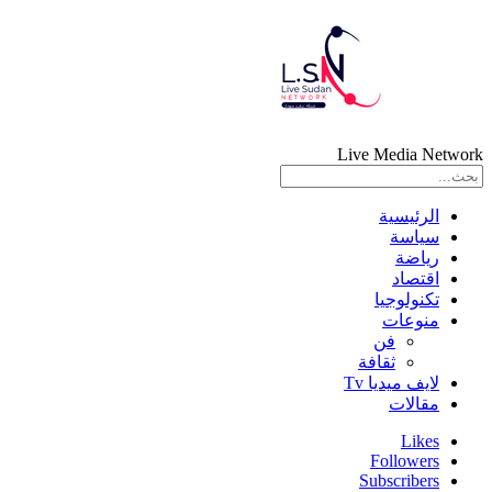
Live Media Network
الرئيسية
سياسة
رياضة
اقتصاد
تكنولوجيا
منوعات
فن
ثقافة
لايف ميديا Tv
مقالات
Likes
Followers
Subscribers