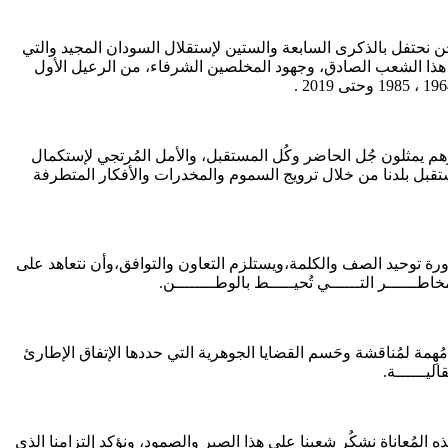
حن نحتفل بالذكرى السابعة والستين لإستقلال السودان المجيد والتي
اء هذا الشعب الصادق، وجهود المخلصين الشرفاء، من الرعيل الأول
وهم يمثلون جُل الحاضر وكُل المستقبل، والأمل المُرتجي لإستكمال
ستقبل بلدنا من خلال ترويج السموم والمخدرات والأفكار المتطرفة
ورة توحيد الصف والكلمة،ويستلزم التعاون والتوافق،وأن نتعاهد على
ـــــر التــــــي تُحيـــــط بالوطــــــــن.
ِمة لمُناقشة وحَسم القضايا الجوهرية التي حددها الإتفاق الإطارئ
ليــــــة.
ه المُعاناة نشكُر شعبنا على هذا الصبر والصمود، ونؤكد إلتزامنا الذي