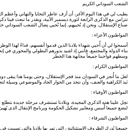
الشعب السوداني الكريم
يطيب لي في هذا اليوم الأغر، أن أزف عاطر التحايا والتهاني وأعظم ال
تتزامن مع الذكرى الرابعة لثورة ديسمبر الأبية، وبقدر ما تبعث فينا 
صناع الإستقلال، ونحن إذ نُحييهم، إنما نُحيي نِضال الشعب السوداني خلال العهد الوطني 
المواطنون الأعزاء :
أسمحوا لي أن أُحيي شهداء بلادنا الذين قدموا أنفسهم، فداءً لهذا الو
بناء الدولة والمجتمع، فأنني إذ اشيد بدورهم البطولي والمحوري في إن
وسطهم فواجبنا جميعاً مجابهة هذا الخطر
المواطنون الكرام :
لعل ما أُنجز في السودان منذ فجر الإستقلال، وحتى يومنا هذا يبقى د
نَبذ الكراهية والعنف، وأن نتخذ من الحوار الجاد والموضوعي وسيلة لتجاوز
المواطنون الأوفياء :
تحِل علينا هذه الذكرى المجيدة، وبلادنا تستشرف مرحلة جديدة نتطلع ف
لنضع جميعا أُسس ومعايير تشكيل الحكومة وبرنامج الإنتقال الذى يُهيئ البلاد ل
المواطنون الشرفاء :
جميعنا يُدرك الظروف الإستثنائية ، التي تمر بها بلادنا والتي تسببت في